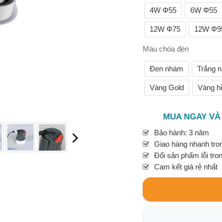
4W Φ55
6W Φ55
12W Φ75
12W Φ9
Màu chóa đèn
Đen nhám
Trắng 
Vàng Gold
Vàng h
MUA NGAY VÀ
Bảo hành: 3 năm
Giao hàng nhanh tron
Đổi sản phẩm lỗi tro
Cam kết giá rẻ nhất