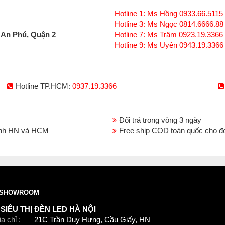
1. Độ Sáng Tối Ưu
Hotline 1: Ms Hồng 0933.66.5115 
Hotline 3: Ms Ngọc 0814.6666.88
Với công suất quang thông lên đến >130lm/W, đè
 An Phú, Quận 2
Hotline 7: Ms Trâm 0923.19.3366
hiệu suất cao, giúp tiết kiệm điện năng mà vẫn đ
Hotline 9: Ms Uyên 0943.19.3366
thoải mái sử dụng mà không lo lắng về hóa đơn đ
2. Điều Chỉnh Ánh Sáng Linh Hoạt
Đèn cung cấp ba lựa chọn nhiệt độ màu: 3000K (ấ
Hotline TP.HCM:
0937.19.3366
tùy chỉnh ánh sáng theo nhu cầu và không gian r
ấm cúng cho phòng khách, hoặc ánh sáng lạnh để
Đổi trả trong vòng 3 ngày
3. Góc Chiếu Linh Hoạt
thành HN và HCM
Free ship COD toàn quốc cho đ
Với các tùy chọn góc chiếu 15°, 24° và 38°, đèn
cách bạn muốn. Đông thời, điều này giúp làm nổi b
nghệ thuật hay khu vực bàn ăn, mang lại sự sang
4. Chất Liệu Bền Bỉ
SHOWROOM
Đèn LED Philips được chế tạo từ vật liệu nhôm đú
suốt thời gian sử dụng. Điều này không chỉ kéo 
SIÊU THỊ ĐÈN LED HÀ NỘI
mẻ và sáng bóng.
a chỉ :
21C Trần Duy Hưng, Cầu Giấy, HN