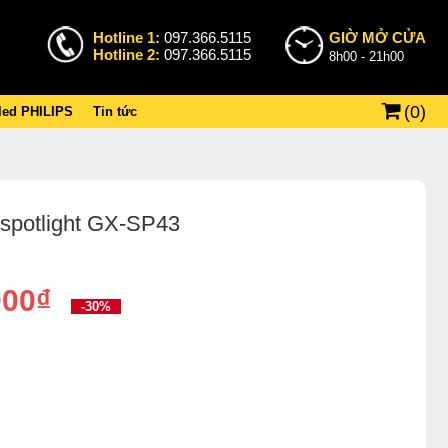
Hotline 1:
097.366.5115
GIỜ MỞ CỬA
Hotline 2:
097.366.5115
8h00 - 21h00
(
0
)
 led PHILIPS
Tin tức
 spotlight GX-SP43
000₫
-30%