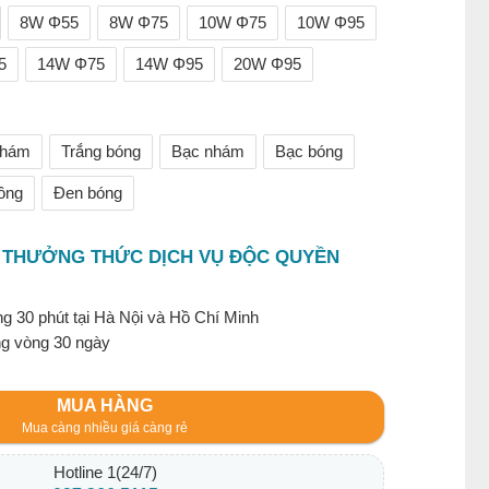
8W Φ55
8W Φ75
10W Φ75
10W Φ95
5
14W Φ75
14W Φ95
20W Φ95
nhám
Trắng bóng
Bạc nhám
Bạc bóng
ồng
Đen bóng
 THƯỞNG THỨC DỊCH VỤ ĐỘC QUYỀN
g 30 phút tại Hà Nội và Hồ Chí Minh
ng vòng 30 ngày
MUA HÀNG
Mua càng nhiều giá càng rẻ
Hotline 1(24/7)