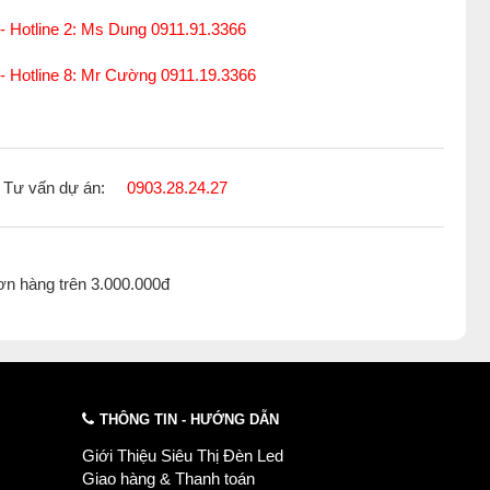
- Hotline 2: Ms Dung 0911.91.3366
n LED Philips LED Spotlight mang lại ánh sáng mạnh mẽ và
 - Hotline 8: Mr Cường 0911.19.3366
ảm bảo độ sáng cần thiết cho không gian của bạn. Bạn có thể
iện hàng tháng.
m), 4000K (trung tính), và 6000K (lạnh), cho phép người dùng
Tư vấn dự án:
0903.28.24.27
iêng của mình. Bạn có thể chọn ánh sáng ấm để tạo cảm giác
 làm nổi bật khu vực làm việc.
ơn hàng trên 3.000.000đ
 LED Philips OEM cho phép bạn điều chỉnh góc ánh sáng theo
ật các điểm nhấn trong trang trí nội thất như tranh ảnh, đồ vật
 trọng và cuốn hút cho không gian.
THÔNG TIN - HƯỚNG DẪN
c cao cấp, giúp tản nhiệt hiệu quả và đảm bảo độ bền trong
dài tuổi thọ của sản phẩm mà còn giữ cho sản phẩm luôn mới
Giới Thiệu Siêu Thị Đèn Led
Giao hàng & Thanh toán