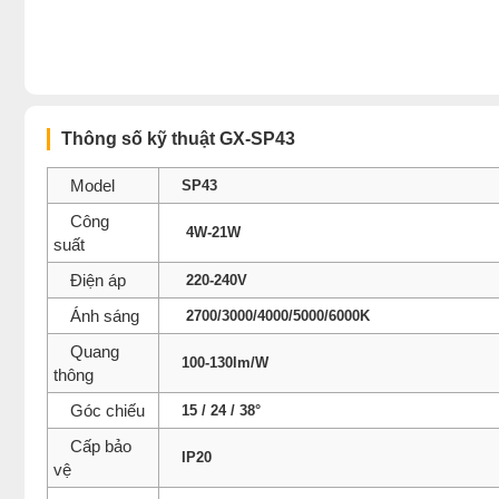
Thông số kỹ thuật GX-SP43
Model
SP43
Công
4W-21W
suất
Điện áp
220-240V
Ánh sáng
2700/3000/4000/5000/6000K
Quang
100-130lm/W
thông
Góc chiếu
15 / 24 / 38°
Cấp bảo
IP20
vệ