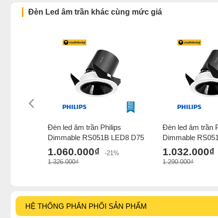
Đèn Led âm trần khác cùng mức giá
Đèn led âm trần Philips
Đèn led âm trần P
Dimmable RS051B LED8 D75
Dimmable RS05
1.060.000₫
1.032.000₫
-21%
1.326.000₫
1.290.000₫
HỆ THỐNG PHÂN PHỐI SẢN PHẨM