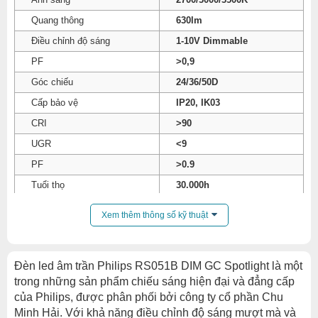
Quang thông
630lm
Điều chỉnh độ sáng
1-10V Dimmable
PF
>0,9
Góc chiếu
24/36/50D
Cấp bảo vệ
IP20, IK03
CRI
>90
UGR
<9
PF
>0.9
Tuổi thọ
30.000h
Vật liệu chế tạo
Hợp kim nhôm cao cấp
Xem thêm thông số kỹ thuật
Kích thước
Lỗ khoét
75mm
Đèn led âm trần Philips RS051B DIM GC Spotlight là một
trong những sản phẩm chiếu sáng hiện đại và đẳng cấp
của Philips, được phân phối bởi công ty cổ phần Chu
Minh Hải. Với khả năng điều chỉnh độ sáng mượt mà và