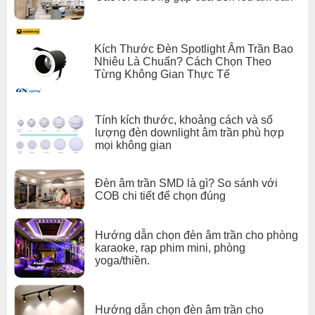
Kích Thước Đèn Spotlight Âm Trần Bao
Nhiêu Là Chuẩn? Cách Chọn Theo
Đèn led âm trần Philips RS051B DIM GC Spotlight kết
Từng Không Gian Thực Tế
hợp với
WiZ Pro 1-10V Bridge Box I 220-240V
mang đến
cho người dùng nhiều tiện ích thông minh và hiệu suất
chiếu sáng tối ưu.
Tính kích thước, khoảng cách và số
lượng đèn downlight âm trần phù hợp
WiZ Pro 1-10V Bridge Box I 220-240V là một bộ điều
mọi không gian
khiển thông minh. Với khả năng kết nối wifi, người dùng
có thể điều khiển đèn led từ xa thông qua ứng dụng điện
Đèn âm trần SMD là gì? So sánh với
thoại hoặc qua remote.
COB chi tiết để chọn đúng
Kết hợp với WiZ Pro 1-10V Bridge Box I 220-240V, đèn
led âm trần Philips RS051B DIM GC Spotlight trở nên
Hướng dẫn chọn đèn âm trần cho phòng
thông minh hơn bao giờ hết. Người dùng có thể điều
karaoke, rạp phim mini, phòng
yoga/thiền.
chỉnh độ sáng của đèn theo nhu cầu của mình, cũng như
tạo các kịch bản chiếu sáng thông minh để tăng tính tiện
dụng và tiết kiệm năng lượng.
Hướng dẫn chọn đèn âm trần cho