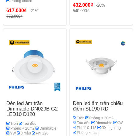
Phòng khách
432.000₫
-20%
617.000₫
-21%
540.000₫
772.000₫
Đèn led âm trần
Đèn led âm trần chiếu
Dimmable DN029B G2
điểm SL190 RD
LED10 D120
Tròn
Phòng < 20m2
Tỏa đều
Dimmable
9W
Tròn
Tỏa đều
Phi 110-115
GX Lighting
Phòng < 20m2
Dimmable
Phòng khách
9W
3 màu
Phi 120