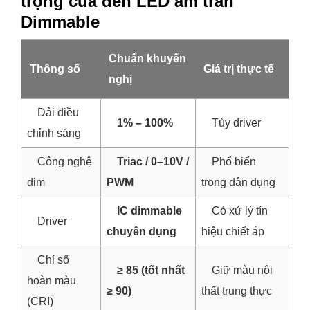
trọng của đèn LED âm trần
Dimmable
Chuẩn khuyến
Thông số
Giá trị thực tế
nghị
Dải điều
1% – 100%
Tùy driver
chỉnh sáng
Công nghệ
Triac / 0–10V /
Phổ biến
dim
PWM
trong dân dụng
IC dimmable
Có xử lý tín
Driver
chuyên dụng
hiệu chiết áp
Chỉ số
≥ 85 (tốt nhất
Giữ màu nội
hoàn màu
≥ 90)
thất trung thực
(CRI)