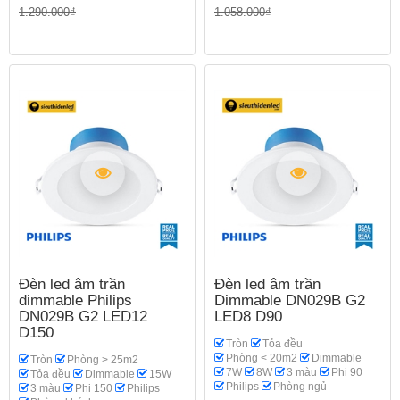
1.290.000₫
1.058.000₫
Đèn led âm trần
Đèn led âm trần
dimmable Philips
Dimmable DN029B G2
DN029B G2 LED12
LED8 D90
D150
Tròn
Tỏa đều
Phòng < 20m2
Dimmable
Tròn
Phòng > 25m2
7W
8W
3 màu
Phi 90
Tỏa đều
Dimmable
15W
Philips
Phòng ngủ
3 màu
Phi 150
Philips