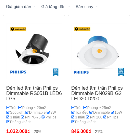
Giá giảm dần
Giá tăng dần
Bán chạy
Đèn led âm trần Philips
Đèn led âm trần Philips
Dimmable RS051B LED6
Dimmable DN029B G2
D75
LED20 D200
Tròn
Phòng < 20m2
Tròn
Phòng > 25m2
Spotlight
Dimmable
9W
Tỏa đều
Dimmable
15W
3 màu
Phi 70-75
Philips
3 màu
Phi 200
Philips
Phòng khách
Phòng khách
1.032.000₫
846.000₫
-20%
-21%