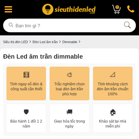
0
Siêu thị đèn LED
Đèn Led âm trần
Dimmable
Đèn Led âm trần dimmable
🧮
🎨
📐
Tính ngay số đèn &
Trắc nghiệm chọn
Tính khoảng cách
công suất cần thiết
loại đèn âm trần
đèn âm trần chuẩn
phù hợp
100%
🛡️
🚚
🏠
Bảo hành 1 đổi 1 2
Giao hỏa tốc trong
Khảo sát tại nhà
năm
ngày
miễn phí