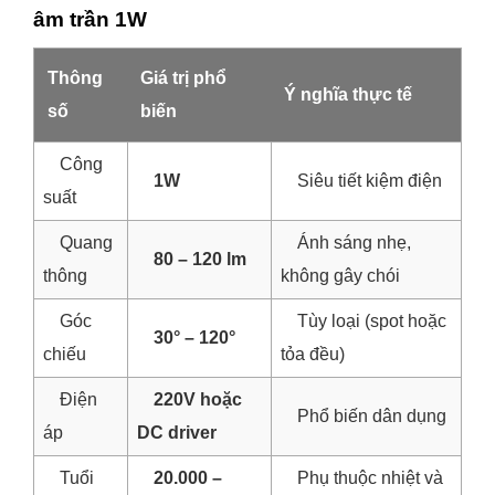
âm trần 1W
Thông
Giá trị phổ
Ý nghĩa thực tế
số
biến
Công
1W
Siêu tiết kiệm điện
suất
Quang
Ánh sáng nhẹ,
80 – 120 lm
thông
không gây chói
Góc
Tùy loại (spot hoặc
30° – 120°
chiếu
tỏa đều)
Điện
220V hoặc
Phổ biến dân dụng
áp
DC driver
Tuổi
20.000 –
Phụ thuộc nhiệt và