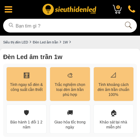
0
Siêu thị đèn LED
Đèn Led âm trần
1W
Đèn Led âm trần 1w
🧮
🎨
📐
Tính ngay số đèn &
Trắc nghiệm chọn
Tính khoảng cách
công suất cần thiết
loại đèn âm trần
đèn âm trần chuẩn
phù hợp
100%
🛡️
🚚
🏠
Bảo hành 1 đổi 1 2
Giao hỏa tốc trong
Khảo sát tại nhà
năm
ngày
miễn phí