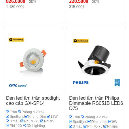
826.000₫
220.500₫
-30%
-30%
Phòng thờ
1.180.000₫
315.000₫
Đèn led âm trần spotlight
Đèn led âm trần Philips
cao cấp GX-SP14
Dimmable RS051B LED6
D75
Tròn
Phòng < 20m2
Spotlight
Không Dim
12W
Tròn
Phòng < 20m2
3 màu
Phi 70-75
Phi 95
Spotlight
Dimmable
9W
Phi 120
GX Lighting
3 màu
Phi 70-75
Philips