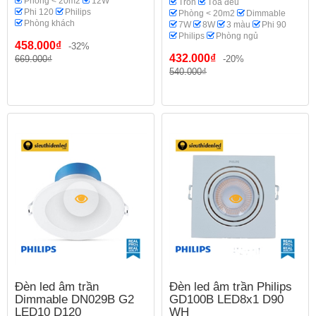
Phòng < 20m2
12W
Tròn
Tỏa đều
Phi 120
Philips
Phòng < 20m2
Dimmable
Phòng khách
7W
8W
3 màu
Phi 90
Philips
Phòng ngủ
458.000₫
-32%
432.000₫
669.000₫
-20%
540.000₫
Đèn led âm trần
Đèn led âm trần Philips
Dimmable DN029B G2
GD100B LED8x1 D90
LED10 D120
WH