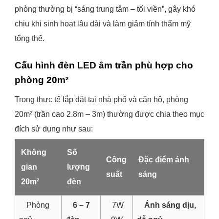
phòng thường bị “sáng trung tâm – tối viền”, gây khó
chịu khi sinh hoạt lâu dài và làm giảm tính thẩm mỹ
tổng thể.
Cấu hình đèn LED âm trần phù hợp cho
phòng 20m²
Trong thực tế lắp đặt tại nhà phố và căn hộ, phòng
20m² (trần cao 2.8m – 3m) thường được chia theo mục
đích sử dụng như sau:
Không
Số
Công
Đặc điểm ánh
gian
lượng
suất
sáng
20m²
đèn
Phòng
6 – 7
7W
Ánh sáng dịu,