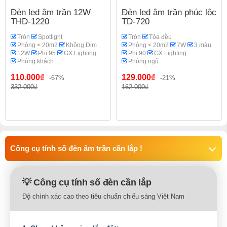
Đèn led âm trần 12W
Đèn led âm trần phúc lộc
THD-1220
TD-720
Tròn
Spotlight
Tròn
Tỏa đều
Phòng < 20m2
Không Dim
Phòng < 20m2
7W
3 màu
12W
Phi 95
GX Lighting
Phi 90
GX Lighting
Phòng khách
Phòng ngủ
110.000₫
129.000₫
-67%
-21%
332.000₫
162.000₫
Công cụ tính số đèn âm trần cần lắp !
💡 Công cụ tính số đèn cần lắp
Độ chính xác cao theo tiêu chuẩn chiếu sáng Việt Nam