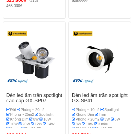
325.000₫
-31%
525.000₫
Phi 95
Phi 110-115
465.000₫
GX Lighting
Phòng bếp
Đèn led âm trần spotlight
Đèn led âm trần spotlight
cao cấp GX-SP07
GX-SP41
Đôi
Phòng < 20m2
Phòng < 10m2
Spotlight
Phòng > 25m2
Spotlight
Không Dim
Tròn
Không Dim
8W
16W
Phòng < 20m2
3W
6W
10W
20W
12W
14W
8W
10W
3 màu
3 màu
Phi 70-75
Phi 30-40
Phi 50-55
GX Lighting
Phòng khách
Phi 60
Philips OEM