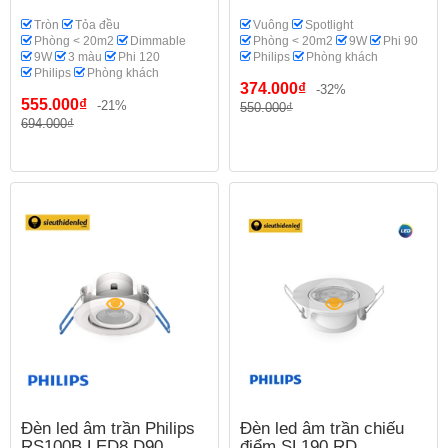
Tròn
Tỏa đều
Vuông
Spotlight
Phòng < 20m2
Dimmable
Phòng < 20m2
9W
Phi 90
9W
3 màu
Phi 120
Philips
Phòng khách
Philips
Phòng khách
374.000₫
-32%
555.000₫
-21%
550.000₫
694.000₫
Đèn led âm trần Philips
Đèn led âm trần chiếu
RS100B LED8 D90
điểm SL190 RD