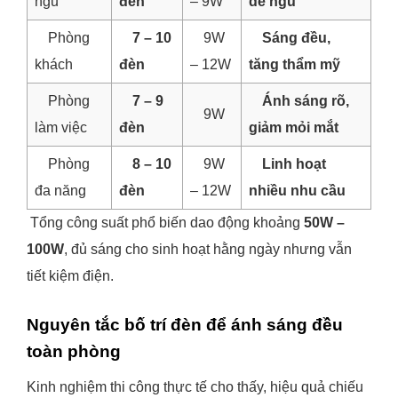
ngủ
đèn
– 9W
dễ ngủ
Phòng
7 – 10
9W
Sáng đều,
khách
đèn
– 12W
tăng thẩm mỹ
Phòng
7 – 9
Ánh sáng rõ,
9W
làm việc
đèn
giảm mỏi mắt
Phòng
8 – 10
9W
Linh hoạt
đa năng
đèn
– 12W
nhiều nhu cầu
Tổng công suất phổ biến dao động khoảng
50W –
100W
, đủ sáng cho sinh hoạt hằng ngày nhưng vẫn
tiết kiệm điện.
Nguyên tắc bố trí đèn để ánh sáng đều
toàn phòng
Kinh nghiệm thi công thực tế cho thấy, hiệu quả chiếu