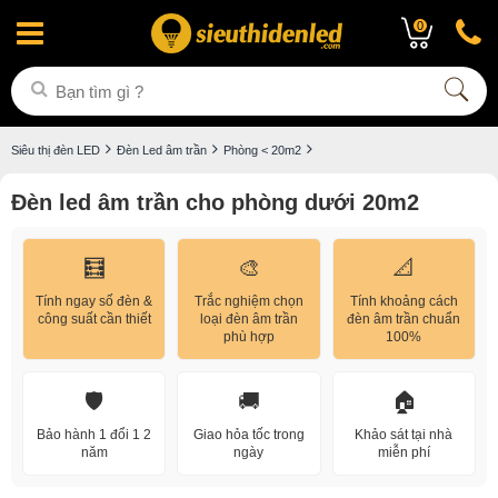
0
Siêu thị đèn LED
Đèn Led âm trần
Phòng < 20m2
Đèn led âm trần cho phòng dưới 20m2
🧮
🎨
📐
Tính ngay số đèn &
Trắc nghiệm chọn
Tính khoảng cách
công suất cần thiết
loại đèn âm trần
đèn âm trần chuẩn
phù hợp
100%
🛡️
🚚
🏠
Bảo hành 1 đổi 1 2
Giao hỏa tốc trong
Khảo sát tại nhà
năm
ngày
miễn phí