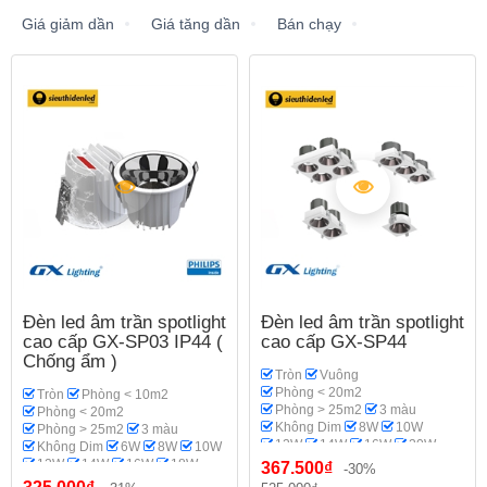
Giá giảm dần
Giá tăng dần
Bán chạy
Đèn led âm trần spotlight
Đèn led âm trần spotlight
cao cấp GX-SP03 IP44 (
cao cấp GX-SP44
Chống ẩm )
Tròn
Vuông
Phòng < 20m2
Tròn
Phòng < 10m2
Phòng > 25m2
3 màu
Phòng < 20m2
Không Dim
8W
10W
Phòng > 25m2
3 màu
12W
14W
16W
20W
Không Dim
6W
8W
10W
18W
Spotlight
GX Lighting
12W
14W
16W
18W
367.500₫
-30%
Phòng khách
20W
Spotlight
Phi 70-75