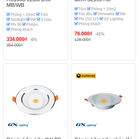
MB/WB
Tròn
Phòng < 20m2
Tỏa đều
Dimmable
9W
Phòng < 20m2
Tròn
Phi 110-115
GX Lighting
Spotlight
9W
3 màu
Phòng khách
Phi 90
Philips
Phòng khách
76.000₫
-41%
334.000₫
-6%
128.000₫
354.000₫