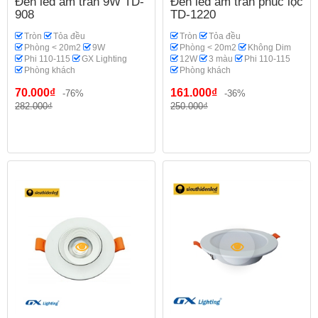
Đèn led âm trần 9W TD-
Đèn led âm trần phúc lộc
908
TD-1220
Tròn
Tỏa đều
Tròn
Tỏa đều
Phòng < 20m2
9W
Phòng < 20m2
Không Dim
Phi 110-115
GX Lighting
12W
3 màu
Phi 110-115
Phòng khách
Phòng khách
70.000₫
161.000₫
-76%
-36%
282.000₫
250.000₫