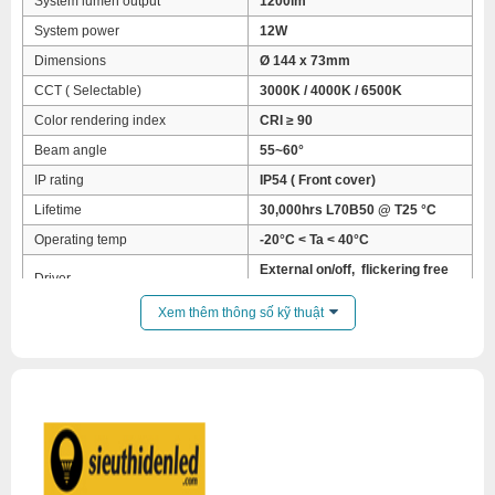
System lumen output
1200lm
System power
12W
Dimensions
Ø 144 x 73mm
CCT ( Selectable)
3000K / 4000K / 6500K
Color rendering index
CRI ≥ 90
Beam angle
55~60°
IP rating
IP54 ( Front cover)
Lifetime
30,000hrs L70B50 @ T25 °C
Operating temp
-20°C < Ta < 40°C
External on/off, flickering free
Driver
(ripple current <1%)
Xem thêm thông số kỹ thuật
Input voltage
220 –240V , 50/60Hz
PF
0.9
Mounting option
Recessed
Connection
Flying wire