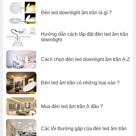
Đa dạng sản phẩm –3 kích thước cắt ra với 6 tùy chọn
Đèn led downlight âm trần là gì ?
lumen
• Độ chói thấp -UGR 19 tuân thủ đầy đủ tiêu chuẩn văn
phòng
Hướng dẫn cách lắp đặt đèn led âm trần
• Hiệu suất đáng tin cậy -Tuổi thọ 30.000 giờ L70 Ta 25 °
downlight
C
• Bảo vệ chống xâm nhập cao –IP54 cho nắp trước, thích
hợp cho nhiều ứng dụng
Cách chọn đèn led downlight âm trần A-Z
Đèn led âm trần có những loại nào ?
Mua đèn led âm trần ở đâu ?
Các lỗi thường gặp của đèn led âm trần