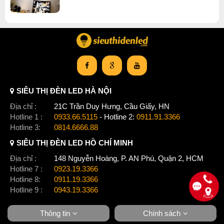
• 
• 
Tính năng và lợi ích
• 
SIÊU THỊ ĐÈN LED HÀ NỘI
• Kết xuất màu sắc tuyệt vời -CRI 90
Địa chỉ :
21C Trần Duy Hưng, Cầu Giấy, HN
• IP54 – Thích hợp cho phòng tắm, dưới mái hiên
Hotline 1 :
0933.66.5115
- Hotline 2:
0911.91.3366
• PF 0,9
Hotline 3:
0814.6666.88
• 
SIÊU THỊ ĐÈN LED HỒ CHÍ MINH
• 
Các ứng dụng
• 
Địa chỉ :
148 Nguyễn Hoàng, P. AN Phú, Quận 2, HCM
Hotline 7 :
0923.19.3366
Hotline 8:
0911.19.3366
Hotline 9 :
0943.19.3366
Sieuthidenled.com là một đơn vị phân phối đèn led
Thông tin
Chính sách
chuyên nghiệp có mặt trên thị trường hơn 10 năm.