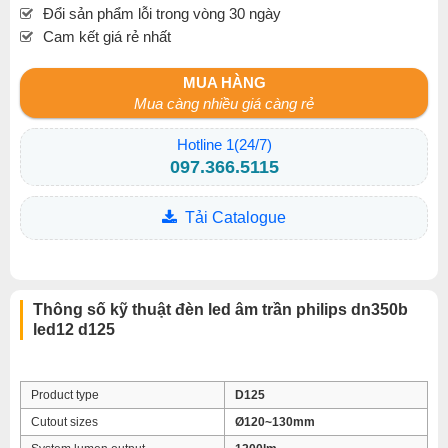
Đổi sản phẩm lỗi trong vòng 30 ngày
Cam kết giá rẻ nhất
MUA HÀNG
Mua càng nhiều giá càng rẻ
Hotline 1(24/7)
097.366.5115
Tải Catalogue
Thông số kỹ thuật đèn led âm trần philips dn350b
led12 d125
Product type
D125
Cutout sizes
Ø120~130mm