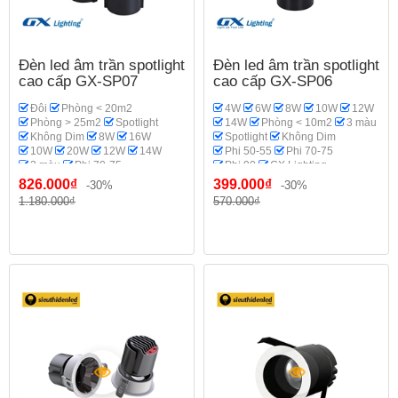
Đèn led âm trần spotlight
Đèn led âm trần spotlight
cao cấp GX-SP07
cao cấp GX-SP06
Đôi
Phòng < 20m2
4W
6W
8W
10W
12W
Phòng > 25m2
Spotlight
14W
Phòng < 10m2
3 màu
Không Dim
8W
16W
Spotlight
Không Dim
10W
20W
12W
14W
Phi 50-55
Phi 70-75
3 màu
Phi 70-75
Phi 90
GX Lighting
GX Lighting
Phòng khách
Phòng thờ
826.000₫
399.000₫
-30%
-30%
1.180.000₫
570.000₫