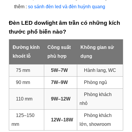
thêm :
so sánh đèn led và đèn huỳnh quang
Đèn LED dowlight âm trần có những kích
thước phổ biến nào?
Đường kính
Công suất
Không gian sử
khoét lỗ
phù hợp
dụng
75 mm
5W–7W
Hành lang, WC
90 mm
7W–9W
Phòng ngủ
Phòng khách
110 mm
9W–12W
nhỏ
125–150
Phòng khách
12W–18W
mm
lớn, showroom