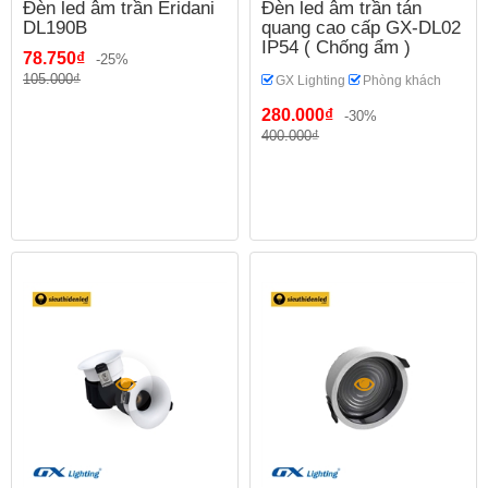
Đèn led âm trần Eridani
Đèn led âm trần tán
DL190B
quang cao cấp GX-DL02
IP54 ( Chống ẩm )
78.750₫
-25%
105.000₫
GX Lighting
Phòng khách
280.000₫
-30%
400.000₫