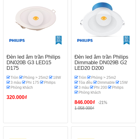
Đèn led âm trần Philips
Đèn led âm trần Philips
DN020B G3 LED15
Dimmable DN029B G2
D175
LED20 D200
Tròn
Phòng > 25m2
18W
Tròn
Phòng > 25m2
3 màu
Phi 175
Philips
Tỏa đều
Dimmable
15W
Phòng khách
3 màu
Phi 200
Philips
Phòng khách
320.000₫
846.000₫
-21%
1.058.000₫