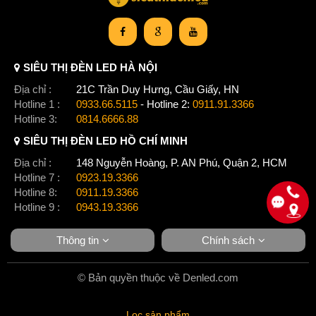
SIÊU THỊ ĐÈN LED HÀ NỘI
Địa chỉ :
21C Trần Duy Hưng, Cầu Giấy, HN
Hotline 1 :
0933.66.5115
- Hotline 2:
0911.91.3366
Hotline 3:
0814.6666.88
SIÊU THỊ ĐÈN LED HỒ CHÍ MINH
Địa chỉ :
148 Nguyễn Hoàng, P. AN Phú, Quận 2, HCM
Hotline 7 :
0923.19.3366
Hotline 8:
0911.19.3366
Hotline 9 :
0943.19.3366
Thông tin
Chính sách
© Bản quyền thuộc về Denled.com
Lọc sản phẩm