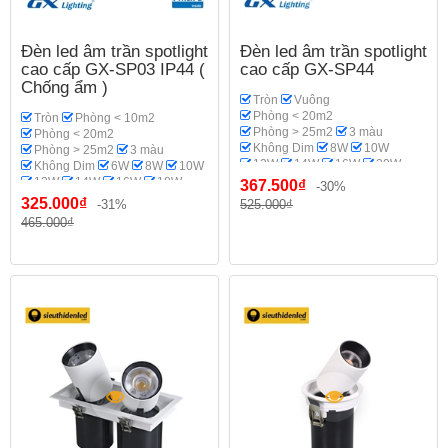
Đèn led âm trần spotlight
Đèn led âm trần spotlight
cao cấp GX-SP03 IP44 (
cao cấp GX-SP44
Chống ẩm )
Tròn
Vuông
Phòng < 20m2
Tròn
Phòng < 10m2
Phòng > 25m2
3 màu
Phòng < 20m2
Không Dim
8W
10W
Phòng > 25m2
3 màu
12W
14W
16W
20W
Không Dim
6W
8W
10W
18W
Spotlight
GX Lighting
12W
14W
16W
18W
367.500₫
-30%
Phòng khách
20W
Spotlight
Phi 70-75
325.000₫
-31%
525.000₫
Phi 95
Phi 110-115
465.000₫
GX Lighting
Phòng bếp