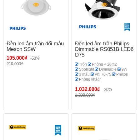
Đèn led âm trần đổi màu
Đèn led âm trần Philips
Meson SSW
Dimmable RS051B LED6
D75
105.000₫
-50%
210.000₫
Tròn
Phòng < 20m2
Spotlight
Dimmable
9W
3 màu
Phi 70-75
Philips
Phòng khách
1.032.000₫
-20%
1.290.000₫