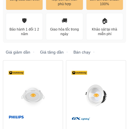
phù hợp
100%
🛡️
🚚
🏠
Bảo hành 1 đổi 1 2
Giao hỏa tốc trong
Khảo sát tại nhà
năm
ngày
miễn phí
Giá giảm dần
Giá tăng dần
Bán chạy