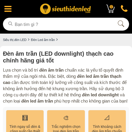
0
Siêu thị đèn LED
Đèn Led âm trần
Đèn âm trần (LED downlight) thạch cao
chính hãng giá tốt
Lựa chọn và bố trí
đèn âm trần
chuẩn xác là yếu tố quyết định
thẩm mỹ của ngôi nhà. Đặc biệt, dòng
đèn led âm trần thạch
cao
cần được tính toán kỹ lưỡng về công suất và kích thước để
không ảnh hưởng đến hệ khung xương trần. Hãy sử dụng bộ 3
công cụ dưới đây để tự thiết kế hệ thống
đèn led downlight
và
chọn loại
đèn led âm trần
phù hợp nhất cho không gian của bạn!
🧮
🎨
📐
Tính ngay số đèn &
Trắc nghiệm chọn
Tính khoảng cách
công suất cần thiết
loại đèn âm trần
đèn âm trần chuẩn