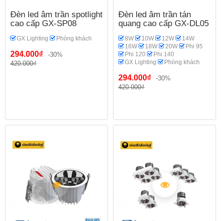
Đèn led âm trần spotlight
Đèn led âm trần tán
cao cấp GX-SP08
quang cao cấp GX-DL05
GX Lighting
Phòng khách
8W
10W
12W
14W
16W
18W
20W
Phi 95
294.000₫
-30%
Phi 120
Phi 140
GX Lighting
Phòng khách
420.000₫
294.000₫
-30%
420.000₫