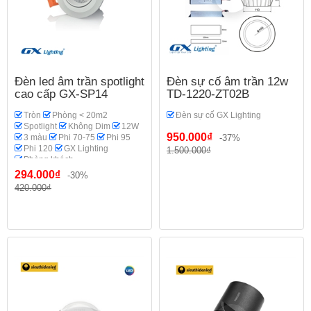
Đèn led âm trần spotlight
Đèn sự cố âm trần 12w
cao cấp GX-SP14
TD-1220-ZT02B
Tròn
Phòng < 20m2
Đèn sự cố GX Lighting
Spotlight
Không Dim
12W
950.000₫
3 màu
Phi 70-75
Phi 95
-37%
Phi 120
GX Lighting
1.500.000₫
Phòng khách
294.000₫
-30%
420.000₫