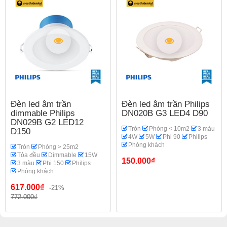
Đèn led âm trần
Đèn led âm trần Philips
dimmable Philips
DN020B G3 LED4 D90
DN029B G2 LED12
Tròn
Phòng < 10m2
3 màu
D150
4W
5W
Phi 90
Philips
Phòng khách
Tròn
Phòng > 25m2
Tỏa đều
Dimmable
15W
150.000₫
3 màu
Phi 150
Philips
Phòng khách
617.000₫
-21%
772.000₫