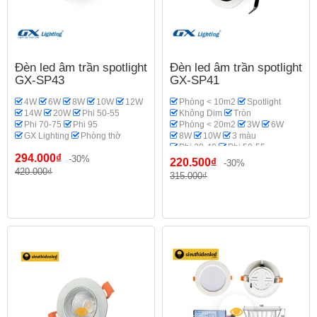
Đèn led âm trần spotlight
Đèn led âm trần spotlight
GX-SP43
GX-SP41
4W
6W
8W
10W
12W
Phòng < 10m2
Spotlight
14W
20W
Phi 50-55
Không Dim
Tròn
Phi 70-75
Phi 95
Phòng < 20m2
3W
6W
GX Lighting
Phòng thờ
8W
10W
3 màu
Phi 30-40
Phi 50-55
294.000₫
-30%
Phi 60
Philips OEM
220.500₫
-30%
Phòng thờ
420.000₫
315.000₫