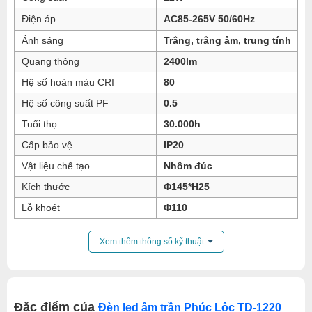
Điện áp
AC85-265V 50/60Hz
Ánh sáng
Trắng, trắng âm, trung tính
Quang thông
2400lm
Hệ số hoàn màu CRI
80
Hệ số công suất PF
0.5
Tuổi thọ
30.000h
Cấp bảo vệ
IP20
Vật liệu chế tạo
Nhôm đúc
Kích thước
Φ145*H25
Lỗ khoét
Φ110
Xem thêm thông số kỹ thuật
Đặc điểm của
Đèn led âm trần Phúc Lộc TD-1220