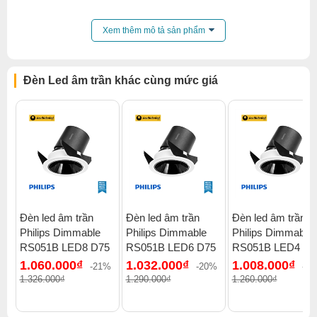
Ứng dụng của
Đèn led âm trần Phúc Lộc TD-1220
Xem thêm mô tả sản phẩm
Đèn led âm trần Phúc Lộc TD-1220
được dùng để chiếu
sáng các công trình nội thất như nhà ở, văn phòng, khách
Đèn Led âm trần khác cùng mức giá
sạn, trung tâm thương mại, v.v....
Đèn led âm trần
Đèn led âm trần
Đèn led âm trần
Philips Dimmable
Philips Dimmable
Philips Dimmable
RS051B LED8 D75
RS051B LED6 D75
RS051B LED4 D5
1.060.000₫
1.032.000₫
1.008.000₫
-21%
-20%
-2
1.326.000₫
1.290.000₫
1.260.000₫