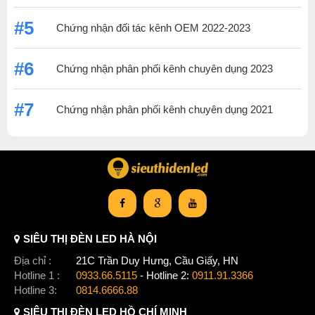
#5
Chứng nhận đối tác kênh OEM 2022-2023
#6
Chứng nhận phân phối kênh chuyên dụng 2023
#7
Chứng nhận phân phối kênh chuyên dụng 2021
SIÊU THỊ ĐÈN LED HÀ NỘI
Địa chỉ :
21C Trần Duy Hưng, Cầu Giấy, HN
Hotline 1 :
0933.66.5115
- Hotline 2:
0911.91.3366
Hotline 3:
0814.6666.88
SIÊU THỊ ĐÈN LED HỒ CHÍ MINH