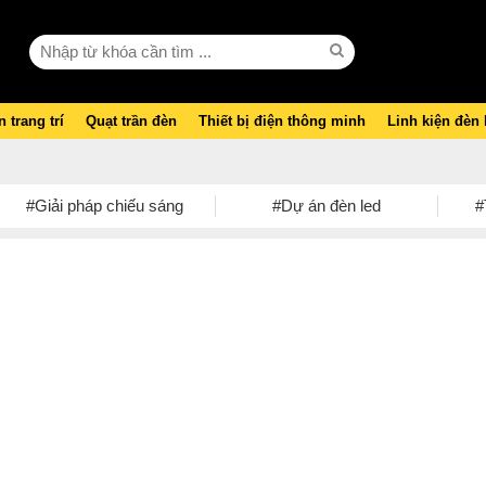
 trang trí
Quạt trần đèn
Thiết bị điện thông minh
Linh kiện đèn
#Giải pháp chiếu sáng
#Dự án đèn led
#