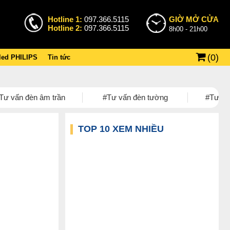
Hotline 1:
097.366.5115
GIỜ MỞ CỬA
Hotline 2:
097.366.5115
8h00 - 21h00
(
0
)
 led PHILIPS
Tin tức
Tư vấn đèn âm trần
#Tư vấn đèn tường
#Tư vấn
TOP 10 XEM NHIỀU