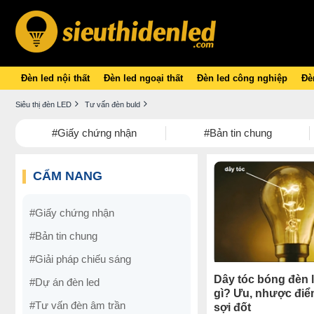
Đèn led nội thất
Đèn led ngoại thất
Đèn led công nghiệp
Đèn
Siêu thị đèn LED
Tư vấn đèn buld
#Giấy chứng nhận
#Bản tin chung
CẨM NANG
#Giấy chứng nhận
#Bản tin chung
#Giải pháp chiếu sáng
Dây tóc bóng đèn 
#Dự án đèn led
gì? Ưu, nhược điể
#Tư vấn đèn âm trần
sợi đốt