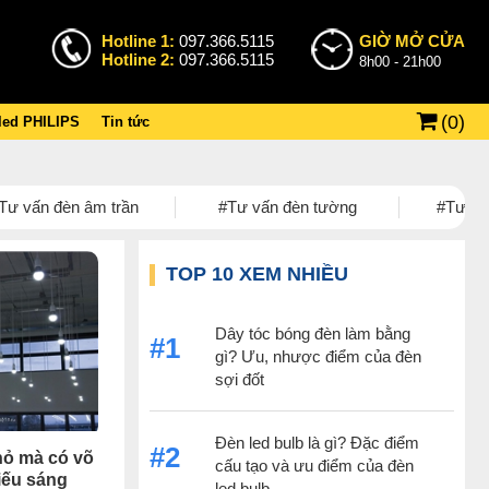
Hotline 1:
097.366.5115
GIỜ MỞ CỬA
Hotline 2:
097.366.5115
8h00 - 21h00
(
0
)
 led PHILIPS
Tin tức
Tư vấn đèn âm trần
#Tư vấn đèn tường
#Tư vấn
TOP 10 XEM NHIỀU
Dây tóc bóng đèn làm bằng
#1
gì? Ưu, nhược điểm của đèn
sợi đốt
Đèn led bulb là gì? Đặc điểm
#2
hỏ mà có võ
cấu tạo và ưu điểm của đèn
hiếu sáng
led bulb