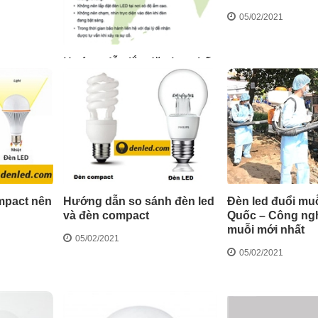
05/02/2021
Hướng dẫn lắp đặt thay thế
đèn led bulb tại nhà nhanh
nhất
05/02/2021
mpact nên
Hướng dẫn so sánh đèn led
Đèn led đuổi mu
và đèn compact
Quốc – Công ng
muỗi mới nhất
05/02/2021
05/02/2021