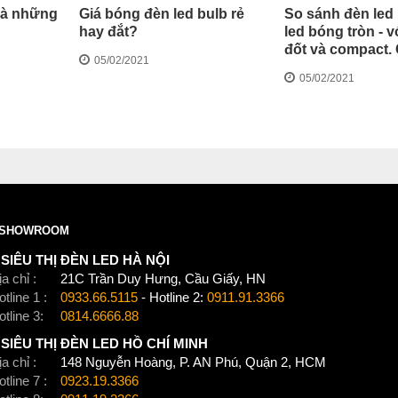
và những
Giá bóng đèn led bulb rẻ
So sánh đèn led 
hay đắt?
led bóng tròn - v
đốt và compact.
05/02/2021
chọn đèn led bul
05/02/2021
SHOWROOM
SIÊU THỊ ĐÈN LED HÀ NỘI
a chỉ :
21C Trần Duy Hưng, Cầu Giấy, HN
tline 1 :
0933.66.5115
- Hotline 2:
0911.91.3366
otline 3:
0814.6666.88
SIÊU THỊ ĐÈN LED HỒ CHÍ MINH
a chỉ :
148 Nguyễn Hoàng, P. AN Phú, Quận 2, HCM
tline 7 :
0923.19.3366