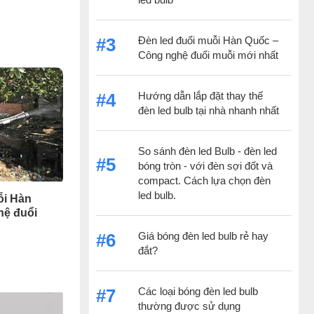
Đèn led đuổi muỗi Hàn Quốc –
#3
Công nghệ đuổi muỗi mới nhất
Hướng dẫn lắp đặt thay thế
#4
đèn led bulb tại nhà nhanh nhất
So sánh đèn led Bulb - đèn led
#5
bóng tròn - với đèn sợi đốt và
compact. Cách lựa chọn đèn
led bulb.
ỗi Hàn
hệ đuổi
Giá bóng đèn led bulb rẻ hay
#6
đắt?
Các loại bóng đèn led bulb
#7
thường được sử dụng