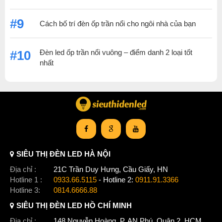
#9
Cách bố trí đèn ốp trần nổi cho ngôi nhà của bạn
Đèn led ốp trần nổi vuông – điểm danh 2 loại tốt
#10
nhất
SIÊU THỊ ĐÈN LED HÀ NỘI
Địa chỉ :
21C Trần Duy Hưng, Cầu Giấy, HN
Hotline 1 :
0933.66.5115
- Hotline 2:
0911.91.3366
Hotline 3:
0814.6666.88
SIÊU THỊ ĐÈN LED HỒ CHÍ MINH
Địa chỉ :
148 Nguyễn Hoàng, P. AN Phú, Quận 2, HCM