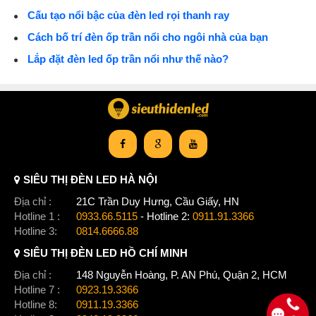
Cấu tạo nổi bậc của đèn led rọi thanh ray
Cách bố trí đèn ốp trần nổi cho ngôi nhà của bạn
Lắp đặt đèn led ốp trần nổi như thế nào?
SIÊU THỊ ĐÈN LED HÀ NỘI
Địa chỉ :
21C Trần Duy Hưng, Cầu Giấy, HN
Hotline 1 :
0933.66.5115
- Hotline 2:
0911.91.3366
Hotline 3:
0814.6666.88
SIÊU THỊ ĐÈN LED HỒ CHÍ MINH
Địa chỉ :
148 Nguyễn Hoàng, P. AN Phú, Quận 2, HCM
Hotline 7 :
0923.19.3366
Hotline 8:
0911.19.3366