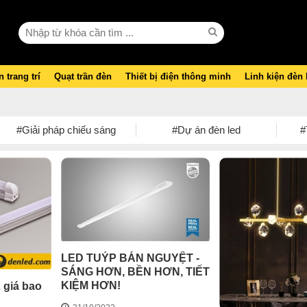
 trang trí
Quạt trần đèn
Thiết bị điện thông minh
Linh kiện đèn
#Giải pháp chiếu sáng
#Dự án đèn led
#
LED TUÝP BÁN NGUYỆT -
SÁNG HƠN, BỀN HƠN, TIẾT
KIỆM HƠN!
 giá bao