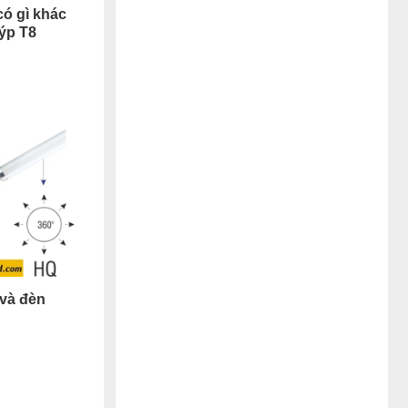
có gì khác
uýp T8
 và đèn