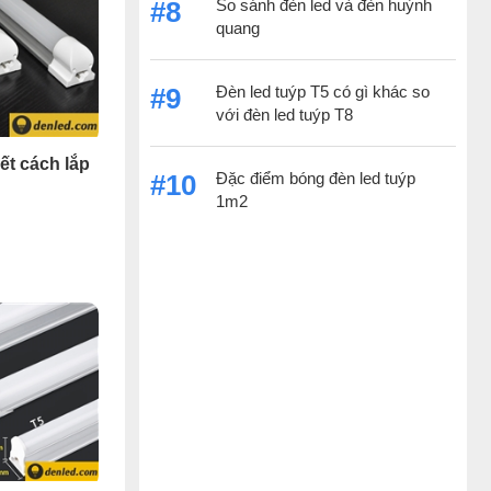
So sánh đèn led và đèn huỳnh
#8
quang
Đèn led tuýp T5 có gì khác so
#9
với đèn led tuýp T8
ết cách lắp
Đặc điểm bóng đèn led tuýp
#10
1m2