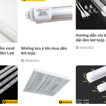
Hướng dẫn chi ti
đặt đèn led tuýp
05/02/2021
Những lưu ý khi mua đèn
iểm vượt
led tuýp
 đèn Led
05/02/2021