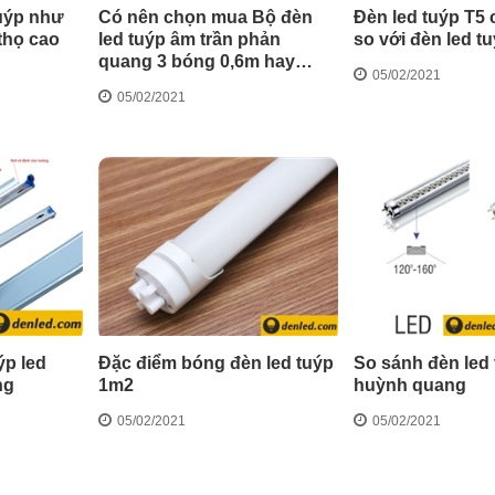
uýp như
Có nên chọn mua Bộ đèn
Đèn led tuýp T5 
 thọ cao
led tuýp âm trần phản
so với đèn led t
quang 3 bóng 0,6m hay
05/02/2021
không?
05/02/2021
ýp led
Đặc điểm bóng đèn led tuýp
So sánh đèn led
ng
1m2
huỳnh quang
05/02/2021
05/02/2021