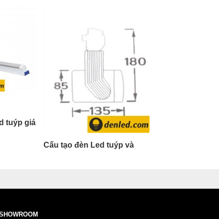
d tuýp giá
Cấu tạo đèn Led tuýp và
cách đấu dây đèn Led tuýp
chuẩn nhất
05/02/2021
SHOWROOM