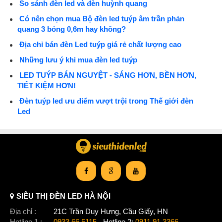
So sánh đèn led và đèn huỳnh quang
Có nên chọn mua Bộ đèn led tuýp âm trần phản
quang 3 bóng 0,6m hay không?
Địa chỉ bán đèn Led tuýp giá rẻ chất lượng cao
Những lưu ý khi mua đèn led tuýp
LED TUÝP BÁN NGUYỆT - SÁNG HƠN, BỀN HƠN,
TIẾT KIỆM HƠN!
Đèn tuýp led ưu điểm vượt trội trong Thế giới đèn
Led
SIÊU THỊ ĐÈN LED HÀ NỘI
Địa chỉ :
21C Trần Duy Hưng, Cầu Giấy, HN
Hotline 1 :
0933.66.5115
- Hotline 2:
0911.91.3366