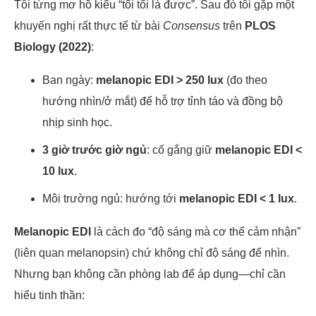
Tôi từng mơ hồ kiểu “tối tối là được”. Sau đó tôi gặp một
khuyến nghị rất thực tế từ bài
Consensus
trên
PLOS
Biology (2022)
:
Ban ngày:
melanopic EDI > 250 lux
(đo theo
hướng nhìn/ở mắt) để hỗ trợ tỉnh táo và đồng bộ
nhịp sinh học.
3 giờ trước giờ ngủ
: cố gắng giữ
melanopic EDI <
10 lux
.
Môi trường ngủ: hướng tới
melanopic EDI < 1 lux
.
Melanopic EDI
là cách đo “độ sáng mà cơ thể cảm nhận”
(liên quan melanopsin) chứ không chỉ độ sáng để nhìn.
Nhưng bạn không cần phòng lab để áp dụng—chỉ cần
hiểu tinh thần: