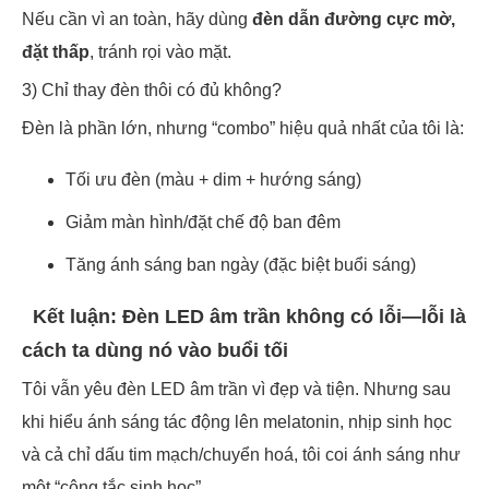
Nếu cần vì an toàn, hãy dùng
đèn dẫn đường cực mờ,
đặt thấp
, tránh rọi vào mặt.
3) Chỉ thay đèn thôi có đủ không?
Đèn là phần lớn, nhưng “combo” hiệu quả nhất của tôi là:
Tối ưu đèn (màu + dim + hướng sáng)
Giảm màn hình/đặt chế độ ban đêm
Tăng ánh sáng ban ngày (đặc biệt buổi sáng)
Kết luận: Đèn LED âm trần không có lỗi—lỗi là
cách ta dùng nó vào buổi tối
Tôi vẫn yêu đèn LED âm trần vì đẹp và tiện. Nhưng sau
khi hiểu ánh sáng tác động lên melatonin, nhịp sinh học
và cả chỉ dấu tim mạch/chuyển hoá, tôi coi ánh sáng như
một “công tắc sinh học”.