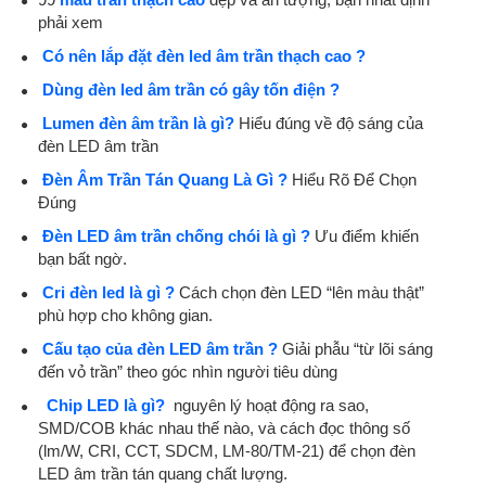
phải xem
Có nên lắp đặt đèn led âm trần thạch cao ?
Dùng đèn led âm trần có gây tốn điện ?
Lumen đèn âm trần là gì?
Hiểu đúng về độ sáng của
đèn LED âm trần
Đèn Âm Trần Tán Quang Là Gì ?
Hiểu Rõ Để Chọn
Đúng
Đèn LED âm trần chống chói là gì ?
Ưu điểm khiến
bạn bất ngờ.
Cri đèn led là gì ?
Cách chọn đèn LED “lên màu thật”
phù hợp cho không gian.
Cấu tạo của đèn LED âm trần ?
Giải phẫu “từ lõi sáng
đến vỏ trần” theo góc nhìn người tiêu dùng
Chip LED là gì?
nguyên lý hoạt động ra sao,
SMD/COB khác nhau thế nào, và cách đọc thông số
(lm/W, CRI, CCT, SDCM, LM-80/TM-21) để chọn đèn
LED âm trần tán quang chất lượng.