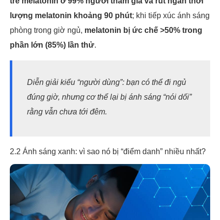
trễ melatonin ở 99% người tham gia và rút ngắn thời
lượng melatonin khoảng 90 phút
; khi tiếp xúc ánh sáng
phòng trong giờ ngủ,
melatonin bị ức chế >50% trong
phần lớn (85%) lần thử
.
Diễn giải kiểu “người dùng”: bạn có thể đi ngủ
đúng giờ, nhưng cơ thể lại bị ánh sáng “nói dối”
rằng vẫn chưa tới đêm.
2.2 Ánh sáng xanh: vì sao nó bị “điểm danh” nhiều nhất?