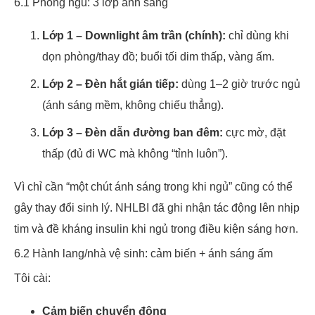
6.1 Phòng ngủ: 3 lớp ánh sáng
Lớp 1 – Downlight âm trần (chính):
chỉ dùng khi
dọn phòng/thay đồ; buổi tối dim thấp, vàng ấm.
Lớp 2 – Đèn hắt gián tiếp:
dùng 1–2 giờ trước ngủ
(ánh sáng mềm, không chiếu thẳng).
Lớp 3 – Đèn dẫn đường ban đêm:
cực mờ, đặt
thấp (đủ đi WC mà không “tỉnh luôn”).
Vì chỉ cần “một chút ánh sáng trong khi ngủ” cũng có thể
gây thay đổi sinh lý. NHLBI đã ghi nhận tác động lên nhịp
tim và đề kháng insulin khi ngủ trong điều kiện sáng hơn.
6.2 Hành lang/nhà vệ sinh: cảm biến + ánh sáng ấm
Tôi cài:
Cảm biến chuyển động