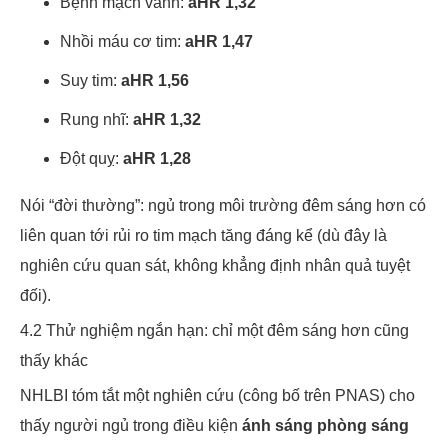
Bệnh mạch vành:
aHR 1,32
Nhồi máu cơ tim:
aHR 1,47
Suy tim:
aHR 1,56
Rung nhĩ:
aHR 1,32
Đột quỵ:
aHR 1,28
Nói “đời thường”: ngủ trong môi trường đêm sáng hơn có
liên quan tới rủi ro tim mạch tăng đáng kể (dù đây là
nghiên cứu quan sát, không khẳng định nhân quả tuyệt
đối).
4.2 Thử nghiệm ngắn hạn: chỉ một đêm sáng hơn cũng
thấy khác
NHLBI tóm tắt một nghiên cứu (công bố trên PNAS) cho
thấy người ngủ trong điều kiện
ánh sáng phòng sáng