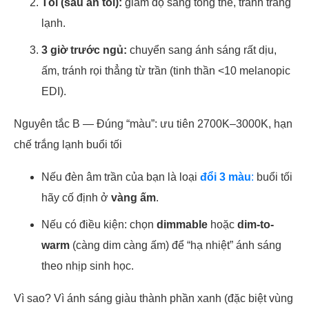
Tối (sau ăn tối):
giảm độ sáng tổng thể, tránh trắng
lạnh.
3 giờ trước ngủ:
chuyển sang ánh sáng rất dịu,
ấm, tránh rọi thẳng từ trần (tinh thần <10 melanopic
EDI).
Nguyên tắc B — Đúng “màu”: ưu tiên 2700K–3000K, hạn
chế trắng lạnh buổi tối
Nếu đèn âm trần của bạn là loại
đổi 3 màu
:
buổi tối
hãy cố định ở
vàng ấm
.
Nếu có điều kiện: chọn
dimmable
hoặc
dim-to-
warm
(càng dim càng ấm) để “hạ nhiệt” ánh sáng
theo nhịp sinh học.
Vì sao? Vì ánh sáng giàu thành phần xanh (đặc biệt vùng