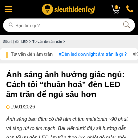
0
Siêu thị đèn LED
Tư vấn đèn âm trần
Tư vấn đèn âm trần
#Đèn led downlight âm trần là gì ?
#K
Ánh sáng ảnh hưởng giấc ngủ:
Cách tôi “thuần hoá” đèn LED
âm trần để ngủ sâu hơn
19/01/2026
Ánh sáng ban đêm có thể làm chậm melatonin ~90 phút
và tăng rủi ro tim mạch. Bài viết dưới đây sẽ hướng dẫn
bạn tối ưu đèn LED âm trần theo lux, nhiệt độ màu, thời