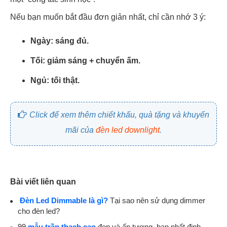
Nếu bạn muốn bắt đầu đơn giản nhất, chỉ cần nhớ 3 ý:
Ngày: sáng đủ.
Tối: giảm sáng + chuyển ấm.
Ngủ: tối thật.
Click để xem thêm chiết khấu, quà tặng và khuyến
mãi của
đèn led downlight
.
Bài viết liên quan
Đèn Led Dimmable là gì?
Tại sao nên sử dụng dimmer
cho đèn led?
99
mẫu trần thạch cao
đẹp và ấn tượng, bạn nhất định