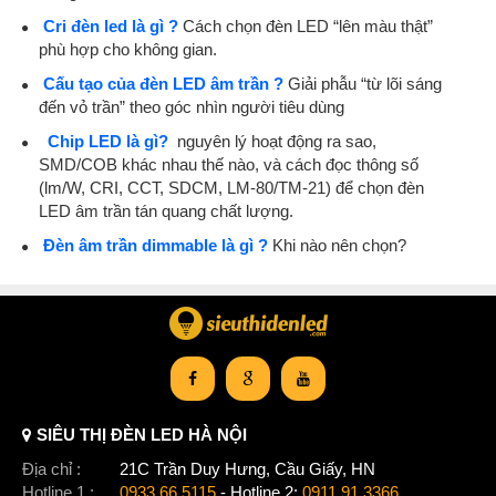
Cri đèn led là gì ?
Cách chọn đèn LED “lên màu thật”
phù hợp cho không gian.
Cấu tạo của đèn LED âm trần ?
Giải phẫu “từ lõi sáng
đến vỏ trần” theo góc nhìn người tiêu dùng
Chip LED là gì?
nguyên lý hoạt động ra sao,
SMD/COB khác nhau thế nào, và cách đọc thông số
(lm/W, CRI, CCT, SDCM, LM-80/TM-21) để chọn đèn
LED âm trần tán quang chất lượng.
Đèn âm trần dimmable là gì ?
Khi nào nên chọn?
SIÊU THỊ ĐÈN LED HÀ NỘI
Địa chỉ :
21C Trần Duy Hưng, Cầu Giấy, HN
Hotline 1 :
0933.66.5115
- Hotline 2:
0911.91.3366