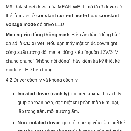
Một datasheet driver của MEAN WELL mô tả rõ driver có
thể làm việc ở
constant current mode
hoặc
constant
voltage mode
để drive LED.
Mẹo người dùng thông minh:
Đèn âm trần “đúng bài”
đa số là
CC driver
. Nếu bạn thấy một chiếc downlight
công suất tương đối mà lại dùng kiểu “nguồn 12V/24V
chung chung” (không nói dòng), hãy kiểm tra kỹ thiết kế
module LED bên trong.
4.2 Driver cách ly và không cách ly
Isolated driver (cách ly)
: có biến áp/mạch cách ly,
giúp an toàn hơn, đặc biệt khi phần thân kim loại,
lắp trong trần, môi trường ẩm.
Non-isolated driver
: gọn rẻ, nhưng yêu cầu thiết kế