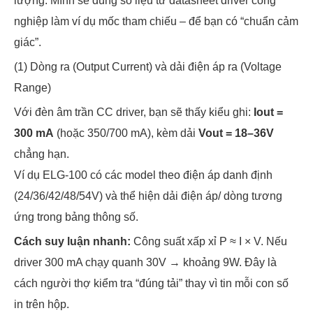
lượng. Mình sẽ dùng số liệu từ datasheet driver công
nghiệp làm ví dụ mốc tham chiếu – để bạn có “chuẩn cảm
giác”.
(1) Dòng ra (Output Current) và dải điện áp ra (Voltage
Range)
Với đèn âm trần CC driver, bạn sẽ thấy kiểu ghi:
Iout =
300 mA
(hoặc 350/700 mA), kèm dải
Vout = 18–36V
chẳng hạn.
Ví dụ ELG-100 có các model theo điện áp danh định
(24/36/42/48/54V) và thể hiện dải điện áp/ dòng tương
ứng trong bảng thông số.
Cách suy luận nhanh:
Công suất xấp xỉ P ≈ I × V. Nếu
driver 300 mA chạy quanh 30V → khoảng 9W. Đây là
cách người thợ kiểm tra “đúng tải” thay vì tin mỗi con số
in trên hộp.