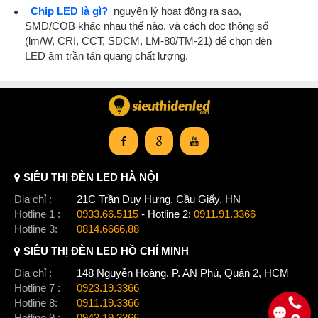
Chip LED là gì?
nguyên lý hoạt động ra sao,
SMD/COB khác nhau thế nào, và cách đọc thông số
(lm/W, CRI, CCT, SDCM, LM-80/TM-21) để chọn đèn
LED âm trần tán quang chất lượng.
SIÊU THỊ ĐÈN LED HÀ NỘI
Địa chỉ :
21C Trần Duy Hưng, Cầu Giấy, HN
Hotline 1 :
0933.66.5115
- Hotline 2:
0911.91.3366
Hotline 3:
0814.6666.88
SIÊU THỊ ĐÈN LED HỒ CHÍ MINH
Địa chỉ :
148 Nguyễn Hoàng, P. AN Phú, Quận 2, HCM
Hotline 7 :
0923.19.3366
Hotline 8:
0911.19.3366
Hotline 9 :
0943.19.3366