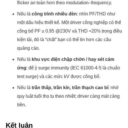
flicker an toàn hơn theo modulation–frequency.
Nếu là
công trình nhiều đèn
: nhìn PF/THD như
một dấu hiệu thiết kế. Một driver công nghiệp có thể
công bố PF ≥ 0.95 @230V và THD <20% trong điều
kiện tải, đó là “chất” bạn có thể tin hơn các câu
quảng cáo.
Nếu là
khu vực điện chập chờn / hay sét cảm
ứng
: để ý surge immunity (IEC 61000-4-5 là chuẩn
test surge) và các mức kV được công bố.
Nếu là
trần thấp, trần kín, trần thạch cao bí
: nhớ
quy luật tuổi thọ tụ theo nhiệt; driver càng mát càng
bền.
Kết luận