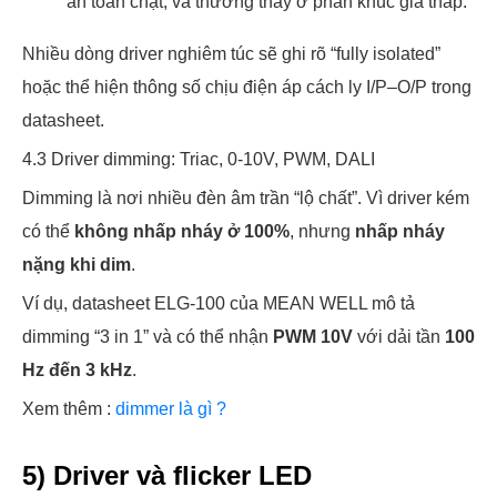
an toàn chặt, và thường thấy ở phân khúc giá thấp.
Nhiều dòng driver nghiêm túc sẽ ghi rõ “fully isolated”
hoặc thể hiện thông số chịu điện áp cách ly I/P–O/P trong
datasheet.
4.3 Driver dimming: Triac, 0-10V, PWM, DALI
Dimming là nơi nhiều đèn âm trần “lộ chất”. Vì driver kém
có thể
không nhấp nháy ở 100%
, nhưng
nhấp nháy
nặng khi dim
.
Ví dụ, datasheet ELG-100 của MEAN WELL mô tả
dimming “3 in 1” và có thể nhận
PWM 10V
với dải tần
100
Hz đến 3 kHz
.
Xem thêm :
dimmer là gì ?
5) Driver và flicker LED