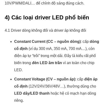
10V/PWM/DALI… để chỉnh độ sáng đúng cách.
4) Các loại driver LED phổ biến
4.1 Driver dòng không đổi và driver áp không đổi
Constant Current (CC – nguồn dòng)
: cấp
dòng
cố định
(ví dụ 300 mA, 350 mA, 700 mA…), còn
điện áp tự “trôi” trong một dải. Đây là kiểu rất phổ
biến trong
đèn LED âm trần
vì an toàn cho chip
LED.
Constant Voltage (CV – nguồn áp)
: cấp
điện áp
cố định
(12V/24V/36V/48V…), thường dùng cho
LED dây/LED thanh
hoặc hệ có mạch hạn dòng
riêng.