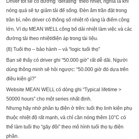
Driver tốt sẽ có đường “derating” theo nhiệt, nghĩa là khi
nóng quá sẽ tự giảm tải để sống. Đèn âm trần đặt trong
trần bí, nên driver có thông số nhiệt rõ ràng là điểm cộng
lớn. Ví dụ MEAN WELL công bố dải nhiệt làm việc và các
đường tải theo nhiệt/điện áp trong tài liệu.
(8) Tuổi thọ – bảo hành – và “logic tuổi thọ”
Bạn sẽ thấy có driver ghi “50.000 giờ” rất dễ dãi. Người
dùng thông minh sẽ hỏi ngược: “50.000 giờ đó dựa trên
điều kiện gì?”
Website MEAN WELL có dòng ghi “Typical lifetime >
50000 hours” cho một series nhất định.
Nhưng hãy nhớ phần tụ điện ở trên: tuổi thọ linh kiện phụ
thuộc nhiệt độ rất mạnh, và chỉ cần nóng thêm 10°C có
thể làm tuổi thọ “gãy đôi” theo mô hình tuổi thọ tụ điện
phân.