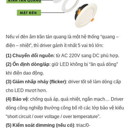
Nếu ví đèn âm trần tán quang là một hệ thống “quang –
điện – nhiệt”, thì driver gánh ít nhất 5 vai trò lớn:
(1) Chuyển đổi nguồn
: từ AC 220V sang DC phù hợp.
(2) Ổn định dòng/áp
: giữ LED không bị “ăn quá dòng”
khi điện dao động.
(3) Giảm nhấp nháy (flicker)
: driver tốt sẽ làm dòng cấp
cho LED mượt hơn.
(4) Bảo vệ
: chống quá áp, quá nhiệt, ngắn mạch… Driver
dòng công nghiệp thường công bố rõ các lớp bảo vệ kiểu
“short circuit / over voltage / over temperature”.
(5) Kiểm soát dimming (nếu có)
: triac/0-