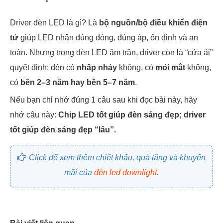
Driver đèn LED là gì? Là
bộ nguồn/bộ điều khiển điện
tử
giúp LED nhận đúng dòng, đúng áp, ổn định và an
toàn. Nhưng trong đèn LED âm trần, driver còn là “cửa ải”
quyết định: đèn có
nhấp nháy
không, có
mỏi mắt
không,
có
bền 2–3 năm hay bền 5–7 năm
.
Nếu bạn chỉ nhớ đúng 1 câu sau khi đọc bài này, hãy
nhớ câu này:
Chip LED tốt giúp đèn sáng đẹp; driver
tốt giúp đèn sáng đẹp “lâu”.
Click để xem thêm chiết khấu, quà tặng và khuyến
mãi của
đèn led downlight
.