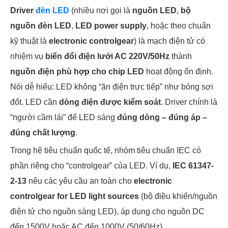
Driver
đèn LED
(nhiều nơi gọi là
nguồn LED
,
bộ
nguồn đèn LED
,
LED power supply
, hoặc theo chuẩn
kỹ thuật là
electronic controlgear
) là mạch điện tử có
nhiệm vụ
biến đổi điện lưới AC 220V/50Hz
thành
nguồn điện phù hợp cho chip LED
hoạt động ổn định.
Nói dễ hiểu: LED không “ăn điện trực tiếp” như bóng sợi
đốt. LED cần
dòng điện được kiểm soát
. Driver chính là
“người cầm lái” để LED sáng
đúng dòng – đúng áp –
đúng chất lượng
.
Trong hệ tiêu chuẩn quốc tế, nhóm tiêu chuẩn IEC có
phần riêng cho “controlgear” của LED. Ví dụ,
IEC 61347-
2-13
nêu các yêu cầu an toàn cho
electronic
controlgear for LED light sources
(bộ điều khiển/nguồn
điện tử cho nguồn sáng LED), áp dụng cho nguồn DC
đến 1500V hoặc AC đến 1000V (50/60Hz).