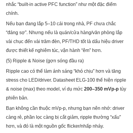
nhắc “built-in active PFC function” như một đặc điểm
chính.
Nếu bạn đang lắp 5–10 cái trong nhà, PF chưa chắc
“đáng sợ”. Nhưng nếu là quán/cửa hàng/văn phòng lắp
vài chục đến vài trăm đèn, PF/THD tốt là dấu hiệu driver
được thiết kế nghiêm túc, vận hành “êm” hơn.
(5) Ripple & Noise (gợn sóng đầu ra)
Ripple cao có thể làm ánh sáng “khó chịu” hơn và tăng
stress cho LED/driver. Datasheet ELG-100 thể hiện ripple
& noise (max) theo model, ví dụ mức
200–350 mVp-p
tùy
phiên bản.
Bạn không cần thuộc mVp-p, nhưng bạn nên nhớ: driver
càng rẻ, phần lọc càng bị cắt giảm, ripple thường “xấu”
hơn, và đó là một nguồn gốc flicker/nhấp nháy.