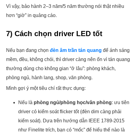
Vì vậy, bảo hành 2–3 năm/5 năm thường nói thật nhiều
hơn “giờ” in quảng cáo.
7) Cách chọn driver LED tốt
Nếu bạn đang chọn
đèn âm trần tán quang
để ánh sáng
mềm, đều, không chói, thì driver càng nên ổn vì tán quang
thường dùng cho không gian “ở lâu”: phòng khách,
phòng ngủ, hành lang, shop, văn phòng.
Mình gợi ý một tiêu chí rất thực dụng:
Nếu là
phòng ngủ/phòng học/văn phòng
: ưu tiên
driver có kiểm soát flicker tốt (đèn dim càng phải
kiểm soát). Dựa trên hướng dẫn IEEE 1789-2015
như Finelite trích, bạn có “mốc” để hiểu thế nào là