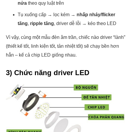
nửa
theo quy luật trên
Tụ xuống cấp → lọc kém →
nhấp nháy/flicker
tăng
,
ripple tăng
, driver dễ lỗi → kéo theo LED
Vì vậy, cùng một mẫu đèn âm trần, chiếc nào driver “lành”
(thiết kế tốt, linh kiện tốt, tản nhiệt tốt) sẽ chạy bền hơn
hẳn – kể cả chip LED giống nhau.
3) Chức năng driver LED