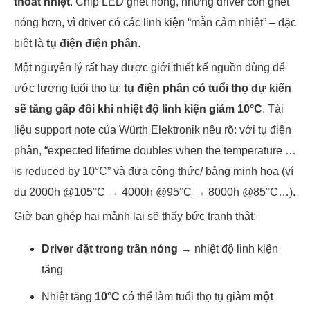
thoát nhiệt
. Chip LED ghét nóng, nhưng driver còn ghét
nóng hơn, vì driver có các linh kiện “mẫn cảm nhiệt” – đặc
biệt là
tụ điện điện phân
.
Một nguyên lý rất hay được giới thiết kế nguồn dùng để
ước lượng tuổi thọ tụ:
tụ điện phân có tuổi thọ dự kiến
sẽ tăng gấp đôi khi nhiệt độ linh kiện giảm 10°C
. Tài
liệu support note của Würth Elektronik nêu rõ: với tụ điện
phân, “expected lifetime doubles when the temperature …
is reduced by 10°C” và đưa công thức/ bảng minh họa (ví
dụ 2000h @105°C → 4000h @95°C → 8000h @85°C…).
Giờ bạn ghép hai mảnh lại sẽ thấy bức tranh thật:
Driver đặt trong trần nóng
→ nhiệt độ linh kiện
tăng
Nhiệt tăng
10°C
có thể làm tuổi thọ tụ giảm
một