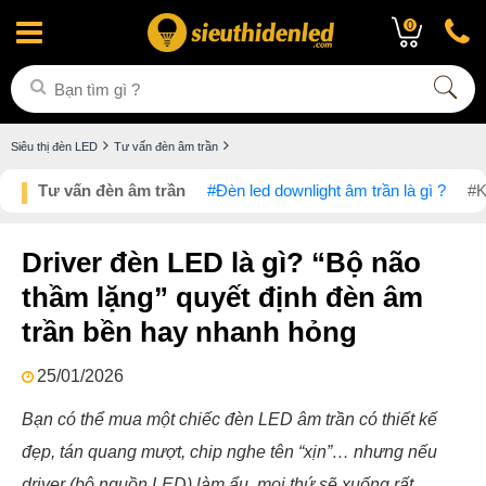
0
Siêu thị đèn LED
Tư vấn đèn âm trần
Tư vấn đèn âm trần
#Đèn led downlight âm trần là gì ?
#K
Driver đèn LED là gì? “Bộ não
thầm lặng” quyết định đèn âm
trần bền hay nhanh hỏng
25/01/2026
Bạn có thể mua một chiếc đèn LED âm trần có thiết kế
đẹp, tán quang mượt, chip nghe tên “xịn”… nhưng nếu
driver (bộ nguồn LED) làm ẩu, mọi thứ sẽ xuống rất