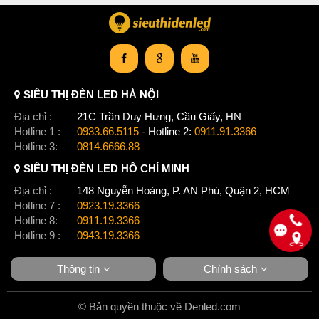
SIÊU THỊ ĐÈN LED HÀ NỘI
Địa chỉ :
21C Trần Duy Hưng, Cầu Giấy, HN
Hotline 1 :
0933.66.5115
- Hotline 2:
0911.91.3366
Hotline 3:
0814.6666.88
SIÊU THỊ ĐÈN LED HỒ CHÍ MINH
Địa chỉ :
148 Nguyễn Hoàng, P. AN Phú, Quận 2, HCM
Hotline 7 :
0923.19.3366
Hotline 8:
0911.19.3366
Hotline 9 :
0943.19.3366
Thông tin
Chính sách
© Bản quyền thuộc về Denled.com