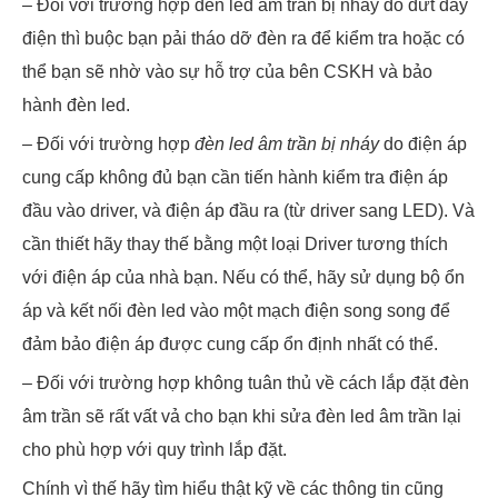
– Đối với trường hợp đèn led âm trần bị nháy do đứt dây
điện thì buộc bạn pải tháo dỡ đèn ra để kiểm tra hoặc có
thể bạn sẽ nhờ vào sự hỗ trợ của bên CSKH và bảo
hành đèn led.
– Đối với trường hợp
đèn led âm trần bị nháy
do điện áp
cung cấp không đủ bạn cần tiến hành kiểm tra điện áp
đầu vào driver, và điện áp đầu ra (từ driver sang LED). Và
cần thiết hãy thay thế bằng một loại Driver tương thích
với điện áp của nhà bạn. Nếu có thể, hãy sử dụng bộ ổn
áp và kết nối đèn led vào một mạch điện song song để
đảm bảo điện áp được cung cấp ổn định nhất có thể.
– Đối với trường hợp không tuân thủ về cách lắp đặt đèn
âm trần sẽ rất vất vả cho bạn khi sửa đèn led âm trần lại
cho phù hợp với quy trình lắp đặt.
Chính vì thế hãy tìm hiểu thật kỹ về các thông tin cũng