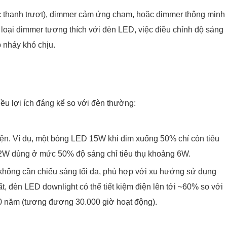
c thanh trượt), dimmer cảm ứng chạm, hoặc dimmer thông minh
 loại dimmer tương thích với đèn LED, việc điều chỉnh độ sáng
 nháy khó chịu.
ều lợi ích đáng kể so với đèn thường:
iện. Ví dụ, một bóng LED 15W khi dim xuống 50% chỉ còn tiêu
2W dùng ở mức 50% độ sáng chỉ tiêu thụ khoảng 6W.
 không cần chiếu sáng tối đa, phù hợp với xu hướng sử dụng
, đèn LED downlight có thể tiết kiệm điện lên tới ~60% so với
 10 năm (tương đương 30.000 giờ hoạt động).