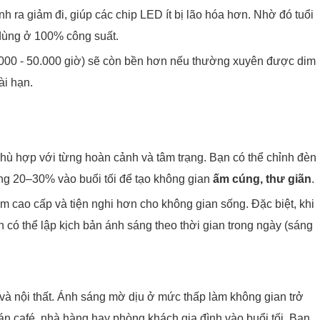
 ra giảm đi, giúp các chip LED ít bị lão hóa hơn. Nhờ đó tuổi
 dùng ở 100% công suất.
.000 - 50.000 giờ) sẽ còn bền hơn nếu thường xuyên được dim
ài hạn.
hù hợp với từng hoàn cảnh và tâm trạng. Bạn có thể chỉnh đèn
ng 20–30% vào buổi tối để tạo không gian
ấm cúng, thư giãn
.
iệm cao cấp và tiện nghi hơn cho không gian sống. Đặc biệt, khi
 có thể lập kịch bản ánh sáng theo thời gian trong ngày (sáng
và nội thất. Ánh sáng mờ dịu ở mức thấp làm không gian trở
án café, nhà hàng hay phòng khách gia đình vào buổi tối. Bạn