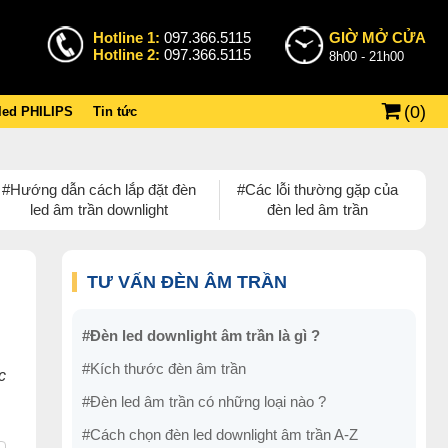
Hotline 1:
097.366.5115
GIỜ MỞ CỬA
Hotline 2:
097.366.5115
8h00 - 21h00
(
0
)
 led PHILIPS
Tin tức
#Hướng dẫn cách lắp đặt đèn
#Các lỗi thường gặp của
led âm trần downlight
đèn led âm trần
TƯ VẤN ĐÈN ÂM TRẦN
#Đèn led downlight âm trần là gì ?
#Kích thước đèn âm trần
c
#Đèn led âm trần có những loại nào ?
#Cách chọn đèn led downlight âm trần A-Z