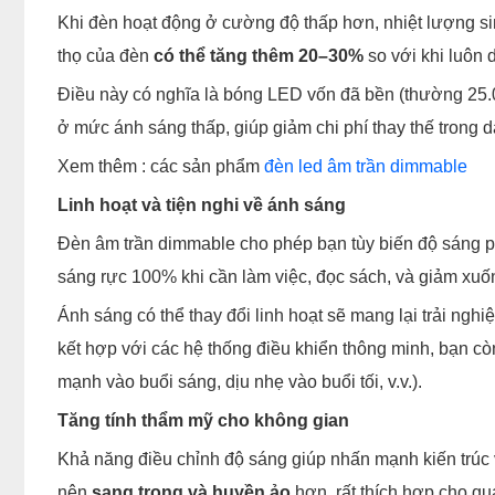
Khi đèn hoạt động ở cường độ thấp hơn, nhiệt lượng sinh
thọ của đèn
có thể tăng thêm 20–30%
so với khi luôn
Điều này có nghĩa là bóng LED vốn đã bền (thường 25
ở mức ánh sáng thấp, giúp giảm chi phí thay thế trong d
Xem thêm : các sản phẩm
đèn led âm trần dimmable
Linh hoạt và tiện nghi về ánh sáng
Đèn âm trần dimmable cho phép bạn tùy biến độ sáng p
sáng rực 100% khi cần làm việc, đọc sách, và giảm xuố
Ánh sáng có thể thay đổi linh hoạt sẽ mang lại trải ngh
kết hợp với các hệ thống điều khiển thông minh, bạn còn
mạnh vào buổi sáng, dịu nhẹ vào buổi tối, v.v.).
Tăng tính thẩm mỹ cho không gian
Khả năng điều chỉnh độ sáng giúp nhấn mạnh kiến trúc 
nên
sang trọng và huyền ảo
hơn, rất thích hợp cho qu