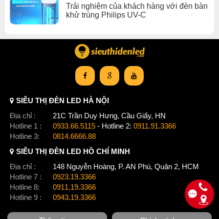
Trải nghiệm của khách hàng với đèn bàn
khử trùng Philips UV-C
SIÊU THỊ ĐÈN LED HÀ NỘI
Địa chỉ :
21C Trần Duy Hưng, Cầu Giấy, HN
Hotline 1 :
0933.66.5115
- Hotline 2:
0911.91.3366
Hotline 3:
0814.6666.88
SIÊU THỊ ĐÈN LED HỒ CHÍ MINH
Địa chỉ :
148 Nguyễn Hoàng, P. AN Phú, Quận 2, HCM
Hotline 7 :
0923.19.3366
Hotline 8:
0911.19.3366
Hotline 9 :
0943.19.3366