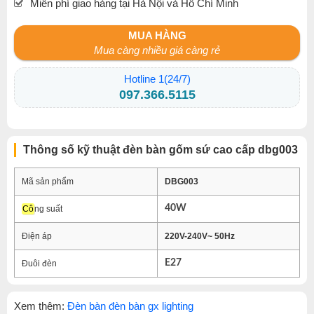
Miễn phí giao hàng tại Hà Nội và Hồ Chí Minh
MUA HÀNG
Mua càng nhiều giá càng rẻ
Hotline 1(24/7)
097.366.5115
Thông số kỹ thuật đèn bàn gốm sứ cao cấp dbg003
Mã sản phẩm
DBG003
40W
Cô
ng suất
Điện áp
220V-240V~ 50Hz
E27
Đuôi đèn
Xem thêm:
Đèn bàn đèn bàn gx lighting