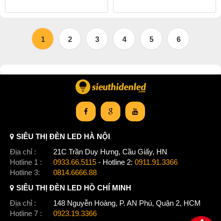
1
2
3
4
5
6
SIÊU THỊ ĐÈN LED HÀ NỘI
Địa chỉ :
21C Trần Duy Hưng, Cầu Giấy, HN
Hotline 1 :
0933.66.5115
- Hotline 2:
0911.91.3366
Hotline 3:
0814.6666.88
SIÊU THỊ ĐÈN LED HỒ CHÍ MINH
Địa chỉ :
148 Nguyễn Hoàng, P. AN Phú, Quận 2, HCM
Hotline 7 :
0923.19.3366