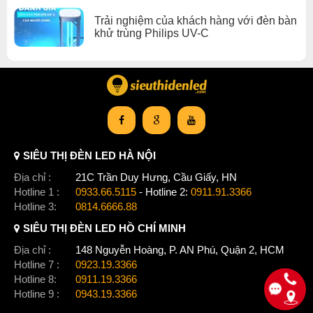
Trải nghiệm của khách hàng với đèn bàn
khử trùng Philips UV-C
SIÊU THỊ ĐÈN LED HÀ NỘI
Địa chỉ :
21C Trần Duy Hưng, Cầu Giấy, HN
Hotline 1 :
0933.66.5115
- Hotline 2:
0911.91.3366
Hotline 3:
0814.6666.88
SIÊU THỊ ĐÈN LED HỒ CHÍ MINH
Địa chỉ :
148 Nguyễn Hoàng, P. AN Phú, Quận 2, HCM
Hotline 7 :
0923.19.3366
Hotline 8:
0911.19.3366
Hotline 9 :
0943.19.3366