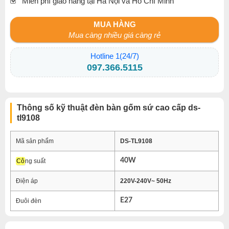
Miễn phí giao hàng tại Hà Nội và Hồ Chí Minh
MUA HÀNG
Mua càng nhiều giá càng rẻ
Hotline 1(24/7)
097.366.5115
Thông số kỹ thuật đèn bàn gốm sứ cao cấp ds-
tl9108
Mã sản phẩm
DS-TL9108
40W
Cô
ng suất
Điện áp
220V-240V~ 50Hz
E27
Đuôi đèn