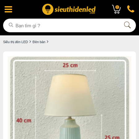
0
Siêu thị đèn LED
Đèn bàn