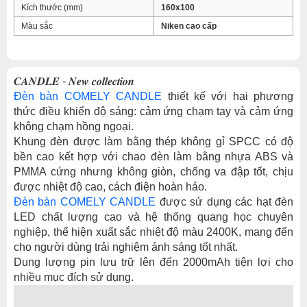
Kích thước (mm)
160x100
Màu sắc
Niken cao cấp
𝑪𝑨𝑵𝑫𝑳𝑬 - 𝑵𝒆𝒘 𝒄𝒐𝒍𝒍𝒆𝒄𝒕𝒊𝒐𝒏
Đèn bàn COMELY CANDLE
thiết kế với hai phương
thức điều khiển độ sáng: cảm ứng chạm tay và cảm ứng
không chạm hồng ngoại.
Khung đèn được làm bằng thép không gỉ SPCC có độ
bền cao kết hợp với chao đèn làm bằng nhựa ABS và
PMMA cứng nhưng không giòn, chống va đập tốt, chịu
được nhiệt độ cao, cách điện hoàn hảo.
Đèn bàn COMELY CANDLE
được sử dụng các hạt đèn
LED chất lượng cao và hệ thống quang học chuyên
nghiệp, thể hiện xuất sắc nhiệt độ màu 2400K, mang đến
cho người dùng trải nghiệm ánh sáng tốt nhất.
Dung lượng pin lưu trữ lên đến 2000mAh tiện lợi cho
nhiều mục đích sử dụng.