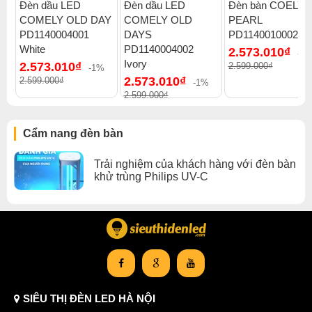
Đèn dầu LED
Đèn dầu LED
Đèn bàn COELY
COMELY OLD DAY
COMELY OLD
PEARL
PD1140004001
DAYS
PD1140010002
White
PD1140004002
2.573.010₫
-1
Ivory
2.573.010₫
2.599.000₫
-1%
2.573.010₫
2.599.000₫
-1%
2.599.000₫
Cẩm nang đèn bàn
Trải nghiệm của khách hàng với đèn bàn
khử trùng Philips UV-C
Khung đèn được làm bằng thép không gỉ SPCC có độ
bền cao.
Chao đèn làm bằng nhựa ABS và nhựa PMMA cứng
nhưng không giòn, chống va đập tốt, chịu được nhiệt độ
SIÊU THỊ ĐÈN LED HÀ NỘI
cao và cách điện hoàn hảo.