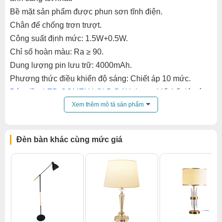
Bề mặt sản phẩm được phun sơn tĩnh điện.
Chân đế chống trơn trượt.
Công suất định mức: 1.5W+0.5W.
Chỉ số hoàn màu: Ra ≥ 90.
Dung lượng pin lưu trữ: 4000mAh.
Phương thức điều khiển độ sáng: Chiết áp 10 mức.
Đèn dầu LED COMELY OLD DAY
được thiết kế đáp ứng
đa chức năng, tích hợp vừa chiều sáng vừa trang trí,
Xem thêm mô tả sản phẩm
thích hợp với nhiều mục đích sử dụng và không gian
khác nhau: trong nhà, ngoài trời, quán cafe, quán bar,
Đèn bàn khác cùng mức giá