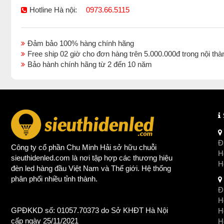
Hotline Hà nội:
0973.66.5115
Đảm bảo 100% hàng chính hãng
Free ship 02 giờ cho đơn hàng trên 5.000.000đ trong nội 
Bảo hành chính hãng từ 2 đến 10 năm
Đị
Công ty cổ phần Chu Minh Hải sở hữu chuỗi
Ho
sieuthidenled.com là nơi tập hợp các thương hiệu
H
đèn led
hàng đầu Việt Nam và Thế giới. Hệ thống
phân phối nhiều tỉnh thành.
Đị
Ho
GPĐKKD số: 01057.70373 do Sở KHĐT Hà Nội
H
cấp ngày 25/11/2021
Ho