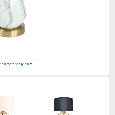
hêm mô tả sản phẩm
rên 500k
,
Đèn bàn phòng ngủ
,
Đèn bàn đèn bàn gx lighting