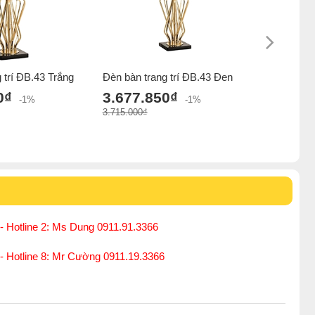
 trí ĐB.43 Trắng
Đèn bàn trang trí ĐB.43 Đen
Đèn bàn 
0₫
3.677.850₫
3.535.
-1%
-1%
3.715.000₫
3.572.000₫
- Hotline 2: Ms Dung 0911.91.3366
 - Hotline 8: Mr Cường 0911.19.3366