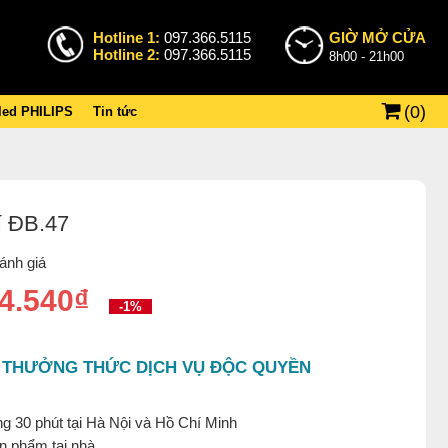
Hotline 1:
097.366.5115
GIỜ MỞ CỬA
Hotline 2:
097.366.5115
8h00 - 21h00
(
0
)
 led PHILIPS
Tin tức
í ĐB.47
ánh giá
4.540₫
-1%
 THƯỞNG THỨC DỊCH VỤ ĐỘC QUYỀN
g 30 phút tại Hà Nội và Hồ Chí Minh
ản phẩm tại nhà