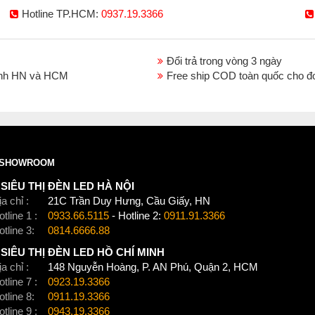
Hotline TP.HCM:
0937.19.3366
Đổi trả trong vòng 3 ngày
thành HN và HCM
Free ship COD toàn quốc cho đ
SHOWROOM
SIÊU THỊ ĐÈN LED HÀ NỘI
a chỉ :
21C Trần Duy Hưng, Cầu Giấy, HN
tline 1 :
0933.66.5115
- Hotline 2:
0911.91.3366
otline 3:
0814.6666.88
SIÊU THỊ ĐÈN LED HỒ CHÍ MINH
a chỉ :
148 Nguyễn Hoàng, P. AN Phú, Quận 2, HCM
tline 7 :
0923.19.3366
otline 8:
0911.19.3366
tline 9 :
0943.19.3366