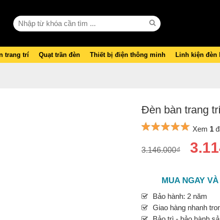
 trang trí
Quạt trần đèn
Thiết bị điện thông minh
Linh kiện đèn
Đèn bàn trang tr
Xem
1
đ
3.11
3.146.000₫
MUA NGAY VÀ
Bảo hành: 2 năm
Giao hàng nhanh tron
Bảo trì - bảo hành s