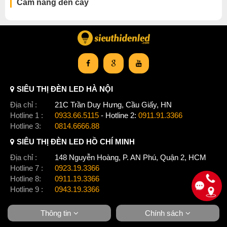
Cẩm nang đèn cây
SIÊU THỊ ĐÈN LED HÀ NỘI
Địa chỉ :
21C Trần Duy Hưng, Cầu Giấy, HN
Hotline 1 :
0933.66.5115
- Hotline 2:
0911.91.3366
Hotline 3:
0814.6666.88
SIÊU THỊ ĐÈN LED HỒ CHÍ MINH
Địa chỉ :
148 Nguyễn Hoàng, P. AN Phú, Quận 2, HCM
Hotline 7 :
0923.19.3366
Hotline 8:
0911.19.3366
Hotline 9 :
0943.19.3366
Thông tin
Chính sách