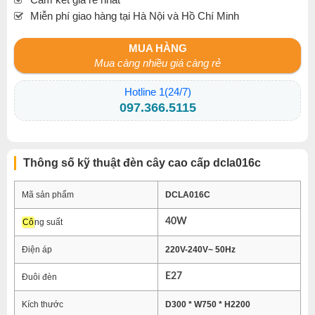
Miễn phí giao hàng tại Hà Nội và Hồ Chí Minh
MUA HÀNG
Mua càng nhiều giá càng rẻ
Hotline 1(24/7)
097.366.5115
Thông số kỹ thuật đèn cây cao cấp dcla016c
Mã sản phẩm
DCLA016C
40W
Cô
ng suất
Điện áp
220V-240V~ 50Hz
E27
Đuôi đèn
Kích thước
D300 * W750 * H2200