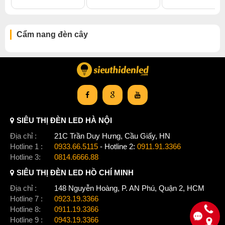
Cẩm nang đèn cây
SIÊU THỊ ĐÈN LED HÀ NỘI
Địa chỉ :
21C Trần Duy Hưng, Cầu Giấy, HN
Hotline 1 :
0933.66.5115
- Hotline 2:
0911.91.3366
Hotline 3:
0814.6666.88
SIÊU THỊ ĐÈN LED HỒ CHÍ MINH
Địa chỉ :
148 Nguyễn Hoàng, P. AN Phú, Quận 2, HCM
Hotline 7 :
0923.19.3366
Hotline 8:
0911.19.3366
Hotline 9 :
0943.19.3366