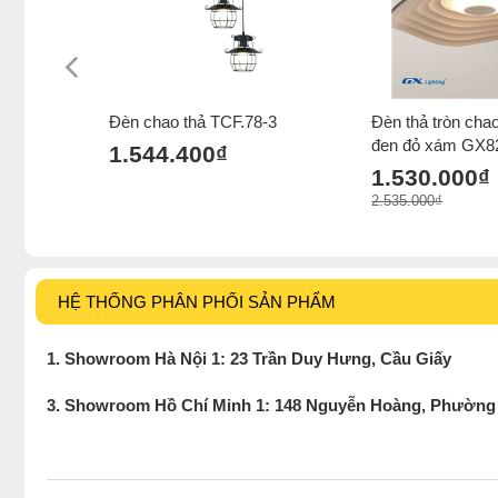
Đèn chao thả TCF.78-3
Đèn thả tròn cha
đen đỏ xám GX8
1.544.400₫
1.530.000₫
2.535.000₫
HỆ THỐNG PHÂN PHỐI SẢN PHẨM
1. Showroom Hà Nội 1: 23 Trần Duy Hưng, Cầu Giấy
3. Showroom Hồ Chí Minh 1: 148 Nguyễn Hoàng, Phường