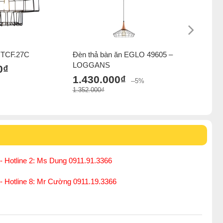
 TCF.27C
Đèn thả bàn ăn EGLO 49605 –
Đèn chao 
LOGGANS
0₫
1.413.
1.430.000₫
--5%
1.352.000₫
- Hotline 2: Ms Dung 0911.91.3366
 - Hotline 8: Mr Cường 0911.19.3366