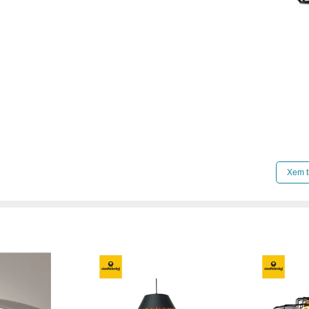
Xem thêm:
Đèn chao thả cổ điển
,
Đèn chao thả 
Xem t
Đèn chao thả chung cư cao cấp
,
Đèn chao thả n
Đèn chao thả đèn chao thả gx lighting