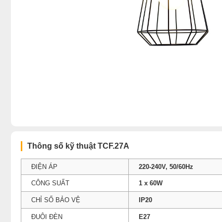
Thông số kỹ thuật TCF.27A
ĐIỆN ÁP
220-240V, 50/60Hz
CÔNG SUẤT
1 x 60W
CHỈ SỐ BẢO VỆ
IP20
ĐUÔI ĐÈN
E27