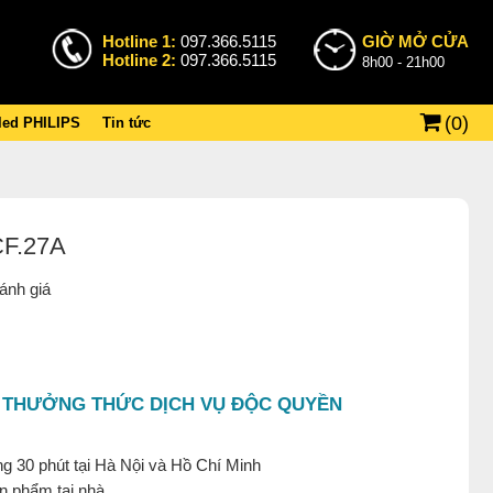
Hotline 1:
097.366.5115
GIỜ MỞ CỬA
Hotline 2:
097.366.5115
8h00 - 21h00
(
0
)
 led PHILIPS
Tin tức
CF.27A
ánh giá
 THƯỞNG THỨC DỊCH VỤ ĐỘC QUYỀN
g 30 phút tại Hà Nội và Hồ Chí Minh
ản phẩm tại nhà