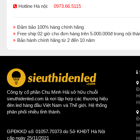
Hotline Hà nội:
0973.66.5115
Đảm bảo 100% hàng chính hãng
Free ship 02 giờ cho đơn hàng trên 5.000.000đ trong nội 
Bảo hành chính hãng từ 2 đến 10 năm
Đị
Công ty cổ phần Chu Minh Hải sở hữu chuỗi
Ho
sieuthidenled.com là nơi tập hợp các thương hiệu
H
đèn led
hàng đầu Việt Nam và Thế giới. Hệ thống
phân phối nhiều tỉnh thành.
Đị
Ho
GPĐKKD số: 01057.70373 do Sở KHĐT Hà Nội
H
cấp ngày 25/11/2021
Ho