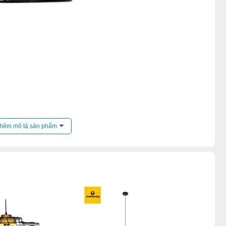
đèn thả đơn
,
Đèn chao thả dưới 1000k
,
hêm mô tả sản phẩm
hà phố liền kề
,
Đèn chao thả quán cafe
,