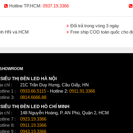
Hotline TP.HCM:
0937.19.3366
Đổi trả trong vòng 3 ngày
thành HN và HCM
Free ship COD toàn quốc cho đ
SHOWROOM
SIÊU THỊ ĐÈN LED HÀ NỘI
a chỉ :
21C Trần Duy Hưng, Cầu Giấy, HN
tline 1 :
0933.66.5115
- Hotline 2:
0911.91.3366
otline 3:
0814.6666.88
SIÊU THỊ ĐÈN LED HỒ CHÍ MINH
a chỉ :
148 Nguyễn Hoàng, P. AN Phú, Quận 2, HCM
tline 7 :
0923.19.3366
otline 8:
0911.19.3366
tline 9 :
0943.19.3366