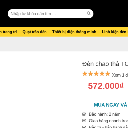
 trang trí
Quạt trần đèn
Thiết bị điện thông minh
Linh kiện đèn
Đèn chao thả T
Xem
1
đ
572.000₫
MUA NGAY VÀ
Bảo hành: 2 năm
Giao hàng nhanh tron
Bảo trì - bảo hành s