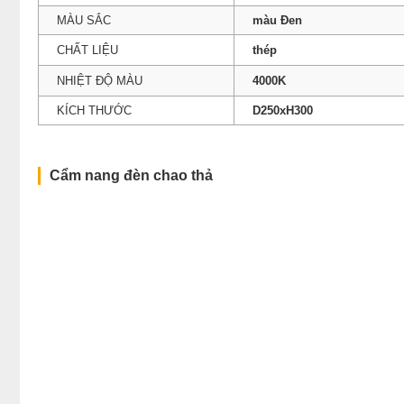
MÀU SẮC
màu Đen
CHẤT LIỆU
thép
NHIỆT ĐỘ MÀU
4000K
KÍCH THƯỚC
D250xH300
Cẩm nang đèn chao thả