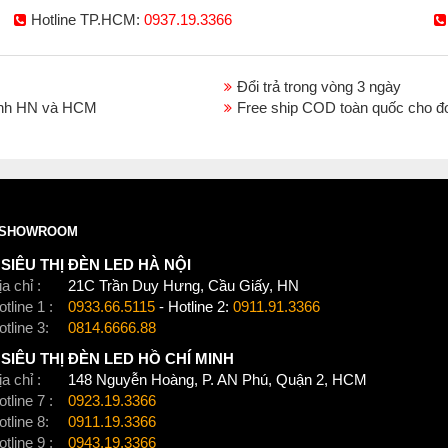
Hotline TP.HCM:
0937.19.3366
Đổi trả trong vòng 3 ngày
thành HN và HCM
Free ship COD toàn quốc cho đ
SHOWROOM
SIÊU THỊ ĐÈN LED HÀ NỘI
a chỉ :
21C Trần Duy Hưng, Cầu Giấy, HN
tline 1 :
0933.66.5115
- Hotline 2:
0911.91.3366
otline 3:
0814.6666.88
SIÊU THỊ ĐÈN LED HỒ CHÍ MINH
a chỉ :
148 Nguyễn Hoàng, P. AN Phú, Quận 2, HCM
tline 7 :
0923.19.3366
otline 8:
0911.19.3366
tline 9 :
0943.19.3366