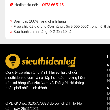
Hotline Hà nội:
0973.66.5115
Đảm bảo 100% hàng chính hãng
Free ship 02 giờ cho đơn hàng trên 5.000.000đ trong nội 
Bảo hành chính hãng từ 2 đến 10 năm
Đị
Công ty cổ phần Chu Minh Hải sở hữu chuỗi
Ho
sieuthidenled.com là nơi tập hợp các thương hiệu
H
đèn led
hàng đầu Việt Nam và Thế giới. Hệ thống
phân phối nhiều tỉnh thành.
Đị
Ho
GPĐKKD số: 01057.70373 do Sở KHĐT Hà Nội
H
cấp ngày 25/11/2021
Ho