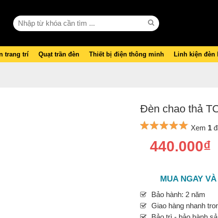
 trang trí
Quạt trần đèn
Thiết bị điện thông minh
Linh kiện đèn
Đèn chao thả T
Xem
1
đ
440.000₫
MUA NGAY VÀ
Bảo hành: 2 năm
Giao hàng nhanh tron
Bảo trì - bảo hành s