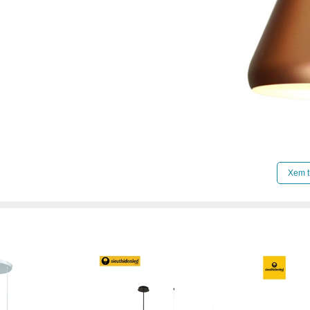
Xem thêm:
Đèn chao thả hiện đại
,
Đèn chao thả 
Xem t
Đèn chao thả chung cư cao cấp
,
Đèn chao thả 
Đèn chao thả đèn chao thả gx lighting