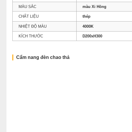
MÀU SẮC
màu Xi Hồng
CHẤT LIỆU
thép
NHIỆT ĐỘ MÀU
4000K
KÍCH THƯỚC
D200xH300
Cẩm nang đèn chao thả