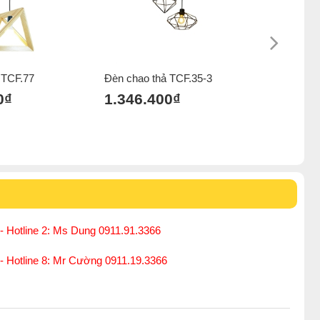
 TCF.77
Đèn chao thả TCF.35-3
Đèn chao 
0₫
1.346.400₫
1.340.
- Hotline 2: Ms Dung 0911.91.3366
 - Hotline 8: Mr Cường 0911.19.3366