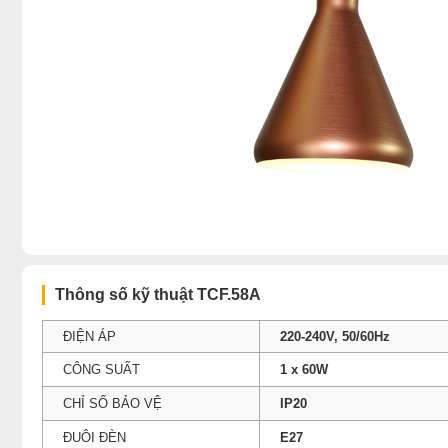
Thông số kỹ thuật TCF.58A
ĐIỆN ÁP
220-240V, 50/60Hz
CÔNG SUẤT
1 x 60W
CHỈ SỐ BẢO VỆ
IP20
ĐUÔI ĐÈN
E27