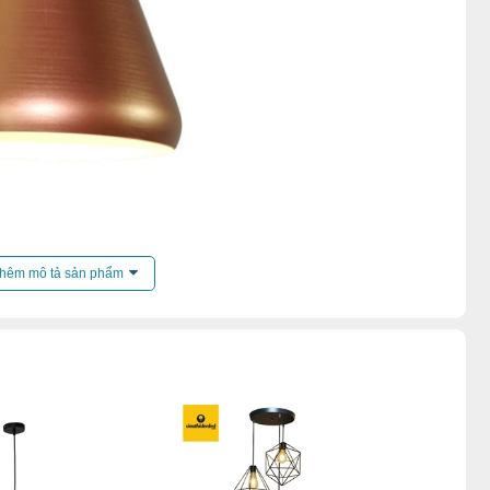
đèn thả đơn
,
Đèn chao thả dưới 1000k
,
hêm mô tả sản phẩm
penthouse
,
Đèn chao thả quán cafe
,