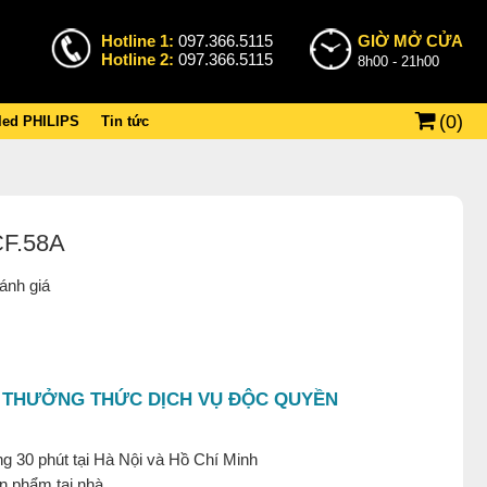
Hotline 1:
097.366.5115
GIỜ MỞ CỬA
Hotline 2:
097.366.5115
8h00 - 21h00
(
0
)
 led PHILIPS
Tin tức
CF.58A
ánh giá
 THƯỞNG THỨC DỊCH VỤ ĐỘC QUYỀN
g 30 phút tại Hà Nội và Hồ Chí Minh
ản phẩm tại nhà