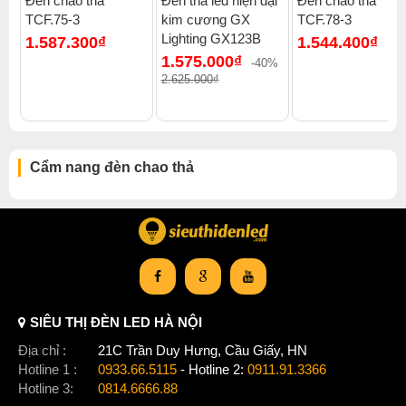
Đèn chao thả
Đèn thả led hiện đại
Đèn chao thả
TCF.75-3
kim cương GX
TCF.78-3
Xem thêm:
Đèn chao thả hiện đại
,
Đèn chao thả đèn thả ba
,
Lighting GX123B
1.587.300₫
1.544.400₫
Đèn chao thả dưới 1000k
,
Đèn chao thả chung cư cao cấp
,
1.575.000₫
Đèn chao thả penthouse
,
Đèn chao thả quán cafe
,
-40%
2.625.000₫
Đèn chao thả đèn chao thả gx lighting
Cẩm nang đèn chao thả
SIÊU THỊ ĐÈN LED HÀ NỘI
Địa chỉ :
21C Trần Duy Hưng, Cầu Giấy, HN
Hotline 1 :
0933.66.5115
- Hotline 2:
0911.91.3366
Hotline 3:
0814.6666.88