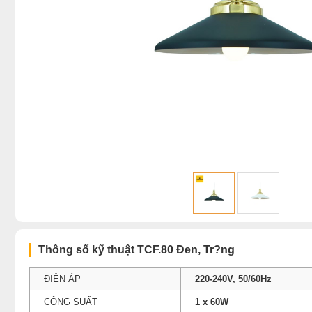
Thông số kỹ thuật TCF.80 Ðen, Tr?ng
ĐIỆN ÁP
220-240V, 50/60Hz
CÔNG SUẤT
1 x 60W