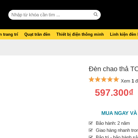
 trang trí
Quạt trần đèn
Thiết bị điện thông minh
Linh kiện đèn
Đèn chao thả TC
Xem
1
đ
597.300₫
MUA NGAY VÀ
Bảo hành: 2 năm
Giao hàng nhanh tron
Bảo trì - bảo hành s