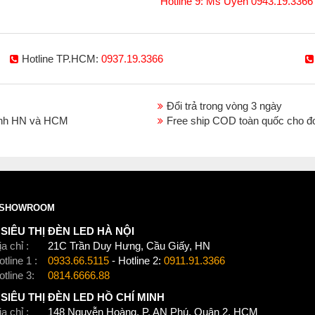
Hotline 9: Ms Uyên 0943.19.3366
Hotline TP.HCM:
0937.19.3366
Đổi trả trong vòng 3 ngày
thành HN và HCM
Free ship COD toàn quốc cho đ
Xem thêm:
Đèn chao thả hiện đại
,
Đèn chao thả
Đèn chao thả biệt thự
,
Đèn chao thả nhà phố liền
SHOWROOM
SIÊU THỊ ĐÈN LED HÀ NỘI
a chỉ :
21C Trần Duy Hưng, Cầu Giấy, HN
tline 1 :
0933.66.5115
- Hotline 2:
0911.91.3366
otline 3:
0814.6666.88
SIÊU THỊ ĐÈN LED HỒ CHÍ MINH
a chỉ :
148 Nguyễn Hoàng, P. AN Phú, Quận 2, HCM