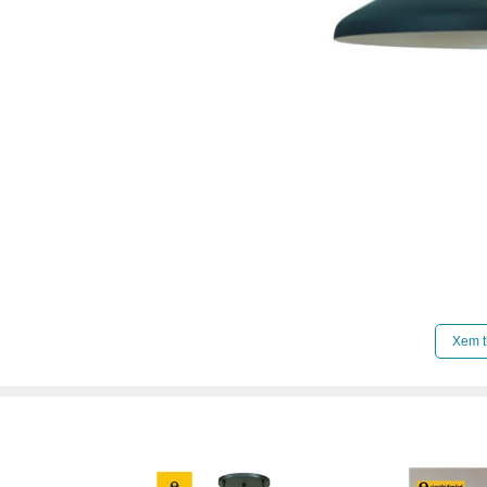
Xem t