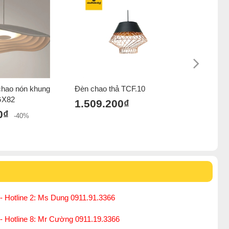
 chao nón khung
Đèn chao thả TCF.10
Đèn chao
GX82
1.509.200₫
1.479.
0₫
-40%
- Hotline 2: Ms Dung 0911.91.3366
 - Hotline 8: Mr Cường 0911.19.3366