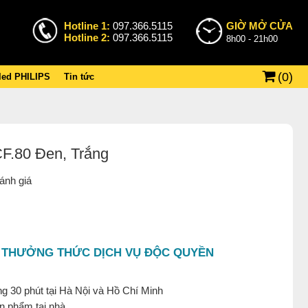
Hotline 1:
097.366.5115
GIỜ MỞ CỬA
Hotline 2:
097.366.5115
8h00 - 21h00
(
0
)
 led PHILIPS
Tin tức
F.80 Đen, Trắng
ánh giá
 THƯỞNG THỨC DỊCH VỤ ĐỘC QUYỀN
g 30 phút tại Hà Nội và Hồ Chí Minh
ản phẩm tại nhà