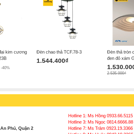
 đại kim cương
Đèn chao thả TCF.78-3
Đèn thả tròn
23B
đen đỏ xám 
1.544.400₫
1.530.00
-40%
2.535.000₫
Hotline 1: Ms Hồng 0933.66.5115 
Hotline 3: Ms Ngọc 0814.6666.88
 An Phú, Quận 2
Hotline 7: Ms Trâm 0923.19.3366