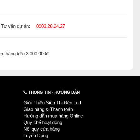
Tư vấn dự án:
0903.28.24.27
ơn hàng trên 3.000.000đ
 dưới 1000k
,
Đèn chao thả chung cư cao cấp
,
 kề
,
Đèn chao thả đèn chao thả gx lighting
THÔNG TIN - HƯỚNG DẪN
Giới Thiệu Siêu Thị Đèn Led
Giao hàng & Thanh toán
Hướng dẫn mua hàng Online
Quy chế hoạt động
Nội quy cửa hàng
Tuyển Dụng