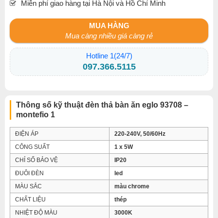
Miễn phí giao hàng tại Hà Nội và Hồ Chí Minh
MUA HÀNG
Mua càng nhiều giá càng rẻ
Hotline 1(24/7)
097.366.5115
Thông số kỹ thuật đèn thả bàn ăn eglo 93708 –
montefio 1
ĐIỆN ÁP
220-240V, 50/60Hz
CÔNG SUẤT
1 x 5W
CHỈ SỐ BẢO VỆ
IP20
ĐUÔI ĐÈN
led
MÀU SẮC
màu chrome
CHẤT LIỆU
thép
NHIỆT ĐỘ MÀU
3000K