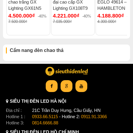
chao trắng GX
đại cao cấp GX
EGLO 49614 –
Xem thêm:
Đèn chao thả hiện đại
,
Đèn chao thả đèn thả đơn
Lighting GX61N5
Lighting GX108T9
HAMBLETON
,
Đèn chao thả 2000-3000k
,
Đèn chao thả chung cư cao cấp
4.500.000₫
4.221.000₫
4.188.800₫
,
Đèn chao thả nhà phố liền kề
,
-40%
-40%
-3
7.500.000₫
7.035.000₫
4.300.000₫
Đèn chao thả đèn chao thả eglo
Cẩm nang đèn chao thả
SIÊU THỊ ĐÈN LED HÀ NỘI
Địa chỉ :
21C Trần Duy Hưng, Cầu Giấy, HN
Hotline 1 :
0933.66.5115
- Hotline 2:
0911.91.3366
Hotline 3:
0814.6666.88
SIÊU THỊ ĐÈN LED HỒ CHÍ MINH