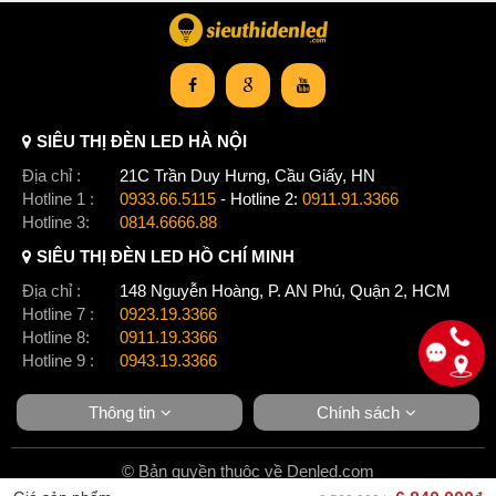
SIÊU THỊ ĐÈN LED HÀ NỘI
Địa chỉ :
21C Trần Duy Hưng, Cầu Giấy, HN
Hotline 1 :
0933.66.5115
- Hotline 2:
0911.91.3366
Hotline 3:
0814.6666.88
SIÊU THỊ ĐÈN LED HỒ CHÍ MINH
Địa chỉ :
148 Nguyễn Hoàng, P. AN Phú, Quận 2, HCM
Hotline 7 :
0923.19.3366
Hotline 8:
0911.19.3366
Hotline 9 :
0943.19.3366
Thông tin
Chính sách
© Bản quyền thuộc về Denled.com