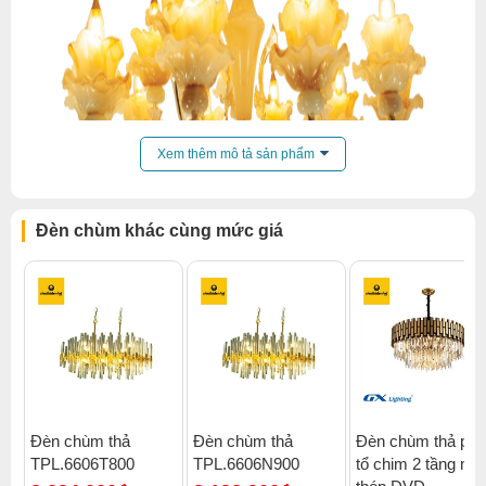
Xem thêm mô tả sản phẩm
Đèn chùm khác cùng mức giá
Đèn chùm thả
Đèn chùm thả
Đèn chùm thả pha
TPL.6606T800
TPL.6606N900
tổ chim 2 tầng mạ
Click để xem thêm chiết khấu, quà tặng và khuyến mãi của