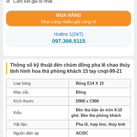
Cam kết giá rẻ nhất
MUA HÀNG
Mua càng nhiều giá càng rẻ
Hotline 1(24/7)
097.366.5115
Thông số kỹ thuật đèn chùm đồng pha lê chao thủy
tinh hình hoa thả phòng khách 15 tay cnqt-99-21
Loại bóng
Bóng E14 X 15
Màu sắc
Đồng
Kích thước
D900 x C900
Đèn thả bàn ăn tròn 8-10
Kiểu
ghế. Đèn thả phòng khách
Vật liệu
Pha lê, hợp kim, thủy tinh
Nguồn điện áp
AC/DC