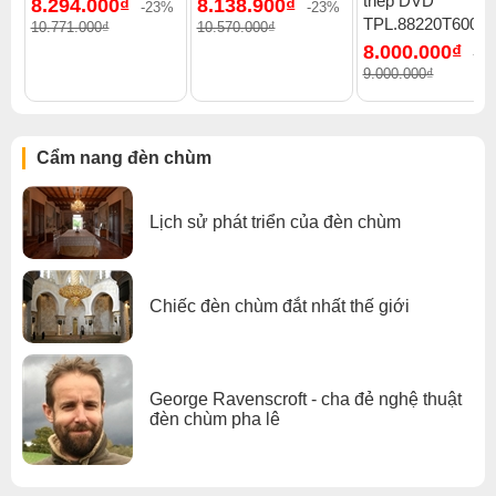
thép DVD
8.294.000₫
8.138.900₫
đèn chùm
.
-23%
-23%
TPL.88220T600
10.771.000₫
10.570.000₫
Xem thêm:
Đèn chùm cổ điển
,
Đèn chùm treo thả
,
8.000.000₫
-1
Đèn chùm pha lê
,
Đèn chùm phòng khách
,
9.000.000₫
Đèn chùm đèn chùm gx lighting
Cẩm nang đèn chùm
Lịch sử phát triển của đèn chùm
Chiếc đèn chùm đắt nhất thế giới
George Ravenscroft - cha đẻ nghệ thuật
đèn chùm pha lê