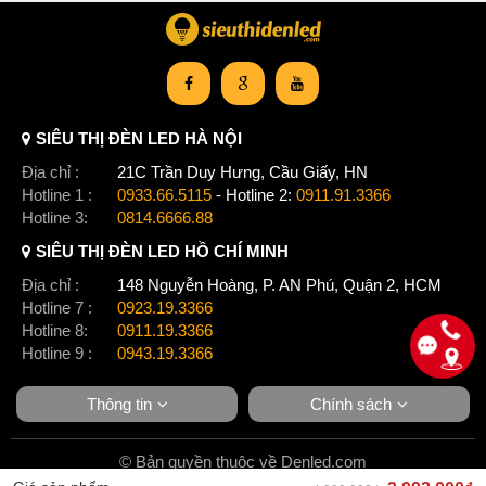
SIÊU THỊ ĐÈN LED HÀ NỘI
Địa chỉ :
21C Trần Duy Hưng, Cầu Giấy, HN
Hotline 1 :
0933.66.5115
- Hotline 2:
0911.91.3366
Hotline 3:
0814.6666.88
SIÊU THỊ ĐÈN LED HỒ CHÍ MINH
Địa chỉ :
148 Nguyễn Hoàng, P. AN Phú, Quận 2, HCM
Hotline 7 :
0923.19.3366
Hotline 8:
0911.19.3366
Hotline 9 :
0943.19.3366
Thông tin
Chính sách
© Bản quyền thuộc về Denled.com