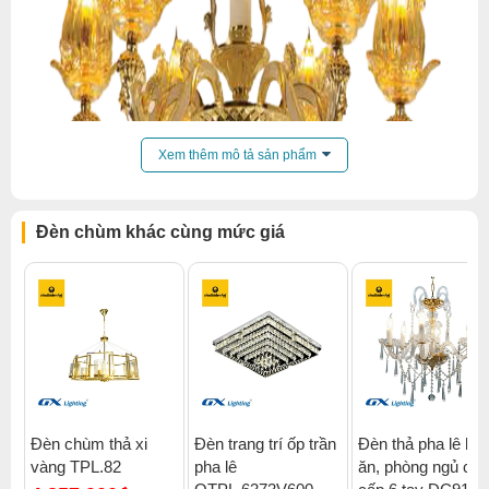
Xem thêm mô tả sản phẩm
Đèn chùm khác cùng mức giá
Đèn chùm thả xi
Đèn trang trí ốp trần
Đèn thả pha lê bà
vàng TPL.82
pha lê
ăn, phòng ngủ cao
Click để xem thêm chiết khấu, quà tặng và khuyến mãi của