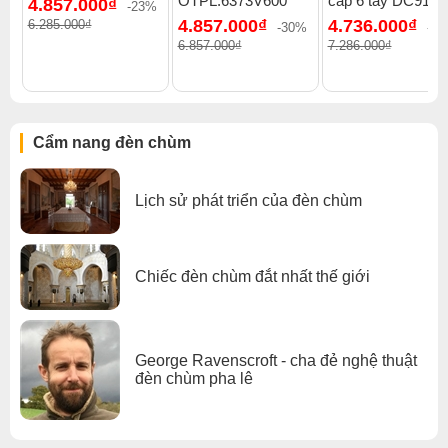
OTPL.6373V600
cấp 6 tay DC9178
4.857.000₫
đèn chùm
.
-23%
4.857.000₫
4.736.000₫
6.285.000₫
-30%
-3
Xem thêm:
Đèn chùm cổ điển
,
Đèn chùm treo thả
,
6.857.000₫
7.286.000₫
Đèn chùm đồng
,
Đèn chùm pha lê
,
Đèn chùm phòng khách
,
Đèn chùm đèn chùm gx lighting
Cẩm nang đèn chùm
Lịch sử phát triển của đèn chùm
Chiếc đèn chùm đắt nhất thế giới
George Ravenscroft - cha đẻ nghệ thuật
đèn chùm pha lê