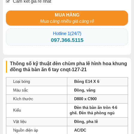
Cam kết giá rẻ nhất
MUA HÀNG
Mua càng nhiều giá càng rẻ
Hotline 1(24/7)
097.366.5115
Thông số kỹ thuật đèn chùm pha lê hình hoa khung
đồng thả bàn ăn 6 tay cnqt-127-21
Loại bóng
Bóng E14 X 6
Màu sắc
Đồng, vàng
Kích thước
D800 x C900
Đèn thả bàn ăn tròn 4-6
Kiểu
ghế. Đèn thả phòng ngủ
Vật liệu
Đồng, pha lê
Nguồn điện áp
AC/DC