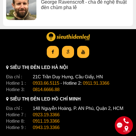
George Ravenscroft - cha đẻ nghệ thuật
đèn chùm pha lê
SIÊU THỊ ĐÈN LED HÀ NỘI
Địa chỉ :
21C Trần Duy Hưng, Cầu Giấy, HN
Hotline 1 :
0933.66.5115
- Hotline 2:
0911.91.3366
Hotline 3:
0814.6666.88
SIÊU THỊ ĐÈN LED HỒ CHÍ MINH
Địa chỉ :
148 Nguyễn Hoàng, P. AN Phú, Quận 2, HCM
Hotline 7 :
0923.19.3366
Hotline 8:
0911.19.3366
Hotline 9 :
0943.19.3366