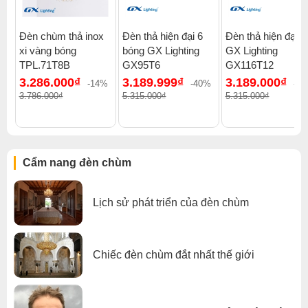
Đèn chùm thả inox
Đèn thả hiện đại 6
Đèn thả hiện đại đ
xi vàng bóng
bóng GX Lighting
GX Lighting
TPL.71T8B
GX95T6
GX116T12
3.286.000₫
3.189.999₫
3.189.000₫
-14%
-40%
-4
3.786.000₫
5.315.000₫
5.315.000₫
Click để xem thêm chiết khấu, quà tặng và khuyến mãi của
Cẩm nang đèn chùm
đèn chùm
.
Xem thêm:
Đèn chùm hiện đại
,
Đèn chùm treo thả
,
Đèn chùm sắt sơn tĩnh điện
,
Đèn chùm phòng thờ
,
Lịch sử phát triển của đèn chùm
Đèn chùm đèn chùm gx lighting
Chiếc đèn chùm đắt nhất thế giới