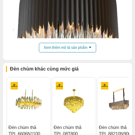
Xem thêm mô tả sản phẩm
Đèn chùm khác cùng mức giá
Đèn chùm thả
Đèn chùm thả
Đèn chùm thả
TPL.6606N1100
TPL.08T800
TPL.88210N900
Click để xem thêm chiết khấu, quà tặng và khuyến mãi của