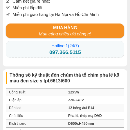
Cam kết giá rẻ nhất
Miễn phí lắp đặt
Miễn phí giao hàng tại Hà Nội và Hồ Chí Minh
MUA HÀNG
Mua càng nhiều giá càng rẻ
Hotline 1(24/7)
097.366.5115
Thông số kỹ thuật đèn chùm thả tổ chim pha lê k9
màu đen size s tpl.6613t600
Công suất
12x5w
Điện áp
220-240V
Đèn led
12 bóng đui E14
Chât liệu
Pha lê, thép mạ DVD
Kích thước
D600xH450mm