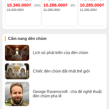
10.340.000₫
10.286.000₫
10.285.000₫
đèn chùm
.
-24%
-9%
-
13.430.000₫
11.286.000₫
11.285.000₫
Xem thêm:
Đèn chùm hiện đại
,
Đèn chùm treo thả
,
Đèn chùm pha lê
,
Đèn chùm phòng khách
,
Đèn chùm đèn chùm gx lighting
Cẩm nang đèn chùm
Lịch sử phát triển của đèn chùm
Chiếc đèn chùm đắt nhất thế giới
George Ravenscroft - cha đẻ nghệ thuật
đèn chùm pha lê