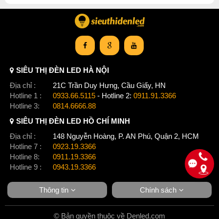
SIÊU THỊ ĐÈN LED HÀ NỘI
Địa chỉ :
21C Trần Duy Hưng, Cầu Giấy, HN
Hotline 1 :
0933.66.5115
- Hotline 2:
0911.91.3366
Hotline 3:
0814.6666.88
SIÊU THỊ ĐÈN LED HỒ CHÍ MINH
Địa chỉ :
148 Nguyễn Hoàng, P. AN Phú, Quận 2, HCM
Hotline 7 :
0923.19.3366
Hotline 8:
0911.19.3366
Hotline 9 :
0943.19.3366
Thông tin
Chính sách
© Bản quyền thuộc về Denled.com