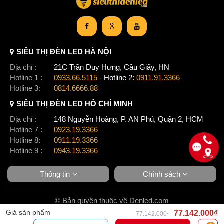
SIÊU THỊ ĐÈN LED HÀ NỘI
Địa chỉ :
21C Trần Duy Hưng, Cầu Giấy, HN
Hotline 1 :
0933.66.5115
- Hotline 2:
0911.91.3366
Hotline 3:
0814.6666.88
SIÊU THỊ ĐÈN LED HỒ CHÍ MINH
Địa chỉ :
148 Nguyễn Hoàng, P. AN Phú, Quận 2, HCM
Hotline 7 :
0923.19.3366
Hotline 8:
0911.19.3366
Hotline 9 :
0943.19.3366
Thông tin
Chính sách
© Bản quyền thuộc về Denled.com
Giá sản phẩm
77.142.000₫
77.142.000₫