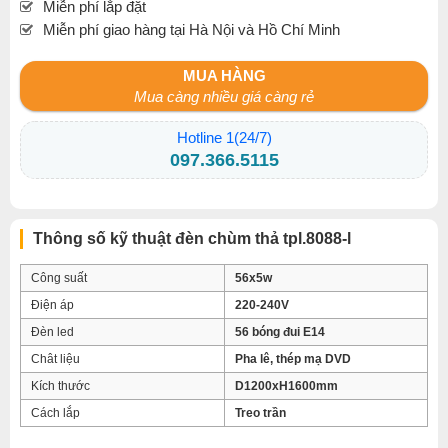
Miễn phí lắp đặt
Miễn phí giao hàng tại Hà Nội và Hồ Chí Minh
MUA HÀNG
Mua càng nhiều giá càng rẻ
Hotline 1(24/7)
097.366.5115
Thông số kỹ thuật đèn chùm thả tpl.8088-l
Công suất
56x5w
Điện áp
220-240V
Đèn led
56 bóng đui E14
Chât liệu
Pha lê, thép mạ DVD
Kích thước
D1200xH1600mm
Cách lắp
Treo trần