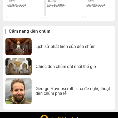
-28%
-620%
-28%
Xem thêm:
Đèn chùm hiện đại
,
Đèn chùm treo thả
,
61.371.000₫
10.715.000₫
59.720.000₫
Đèn chùm pha lê
,
Đèn chùm sảnh khách sạn
,
Đèn chùm đèn chùm gx lighting
Cẩm nang đèn chùm
Lịch sử phát triển của đèn chùm
Chiếc đèn chùm đắt nhất thế giới
George Ravenscroft - cha đẻ nghệ thuật
đèn chùm pha lê