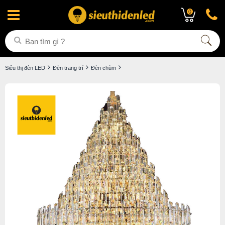
0
Siêu thị đèn LED
Đèn trang trí
Đèn chùm