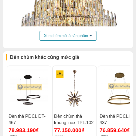
Xem thêm mô tả sản phẩm
Đèn chùm khác cùng mức giá
Đèn thả PDCL DT-
Đèn chùm thả
Đèn thả PDCL DT
467
khung inox TPL.102
437
Click để xem thêm chiết khấu, quà tặng và khuyến mãi của
78.983.190₫
77.150.000₫
76.859.640₫
đèn chùm
.
-
-
-