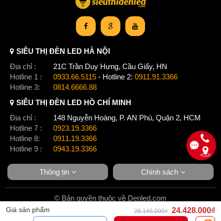
SIÊU THỊ ĐÈN LED HÀ NỘI
Địa chỉ :
21C Trần Duy Hưng, Cầu Giấy, HN
Hotline 1 :
0933.66.5115
- Hotline 2:
0911.91.3366
Hotline 3:
0814.6666.88
SIÊU THỊ ĐÈN LED HỒ CHÍ MINH
Địa chỉ :
148 Nguyễn Hoàng, P. AN Phú, Quận 2, HCM
Hotline 7 :
0923.19.3366
Hotline 8:
0911.19.3366
Hotline 9 :
0943.19.3366
Thông tin
Chính sách
© Bản quyền thuộc về Denled.com
Giá sản phẩm
24.428.000₫
26.145.000₫