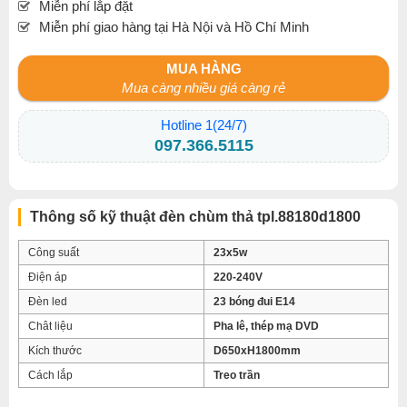
Miễn phí lắp đặt
Miễn phí giao hàng tại Hà Nội và Hồ Chí Minh
MUA HÀNG
Mua càng nhiều giá càng rẻ
Hotline 1(24/7)
097.366.5115
Thông số kỹ thuật đèn chùm thả tpl.88180d1800
Công suất
23x5w
Điện áp
220-240V
Đèn led
23 bóng đui E14
Chât liệu
Pha lê, thép mạ DVD
Kích thước
D650xH1800mm
Cách lắp
Treo trần