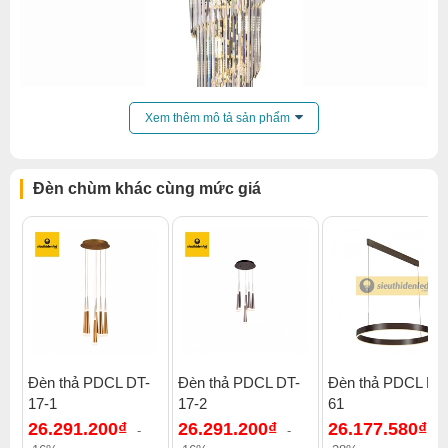
Xem thêm mô tả sản phẩm
Đèn chùm khác cùng mức giá
Đèn thả PDCL DT-
Đèn thả PDCL DT-
Đèn thả PDCL DT
17-1
17-2
61
Click để xem thêm chiết khấu, quà tặng và khuyến mãi của
26.291.200₫
26.291.200₫
26.177.580₫
đèn chùm
.
-
-
-