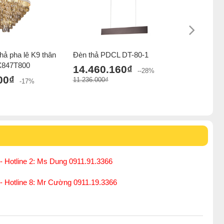
thả pha lê K9 thân
Đèn thả PDCL DT-80-1
Đèn thả 
X847T800
14.460.160₫
14.427
--28%
00₫
11.236.000₫
11.211.000
-17%
- Hotline 2: Ms Dung 0911.91.3366
 - Hotline 8: Mr Cường 0911.19.3366