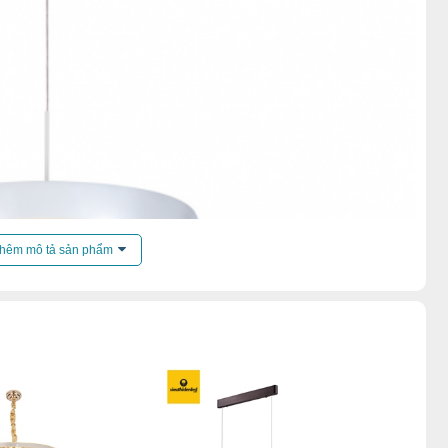
hêm mô tả sản phẩm
ến mãi của
đèn chùm
.
hả
,
Đèn chùm phòng ngủ