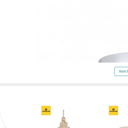
Xem t
Click để xem thêm chiết khấu, quà tặng và khuy
Xem thêm:
Đèn chùm hiện đại
,
Đèn chùm treo t