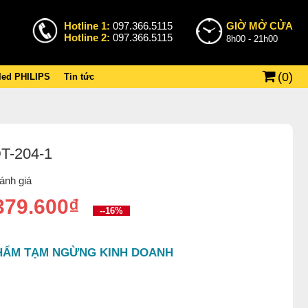
Hotline 1:
097.366.5115
GIỜ MỞ CỬA
Hotline 2:
097.366.5115
8h00 - 21h00
(
0
)
 led PHILIPS
Tin tức
T-204-1
ánh giá
379.600₫
--16%
HẨM TẠM NGỪNG KINH DOANH