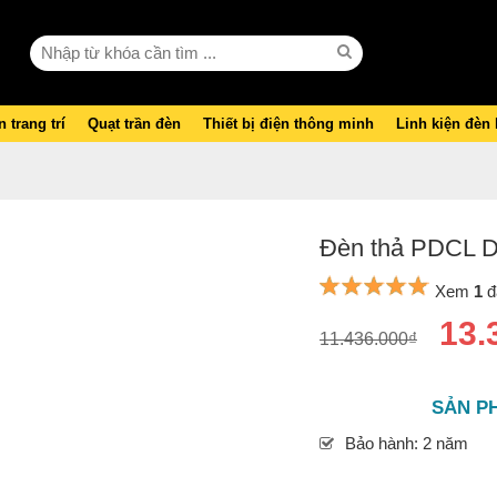
 trang trí
Quạt trần đèn
Thiết bị điện thông minh
Linh kiện đèn
Đèn thả PDCL D
Xem
1
đ
13.
11.436.000₫
SẢN P
Bảo hành: 2 năm