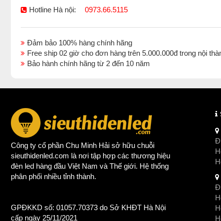
Hotline Hà nội:
0973.66.5115
Đảm bảo 100% hàng chính hãng
Free ship 02 giờ cho đơn hàng trên 5.000.000đ trong nội 
Bảo hành chính hãng từ 2 đến 10 năm
Đị
Công ty cổ phần Chu Minh Hải sở hữu chuỗi
Ho
sieuthidenled.com là nơi tập hợp các thương hiệu
H
đèn led
hàng đầu Việt Nam và Thế giới. Hệ thống
phân phối nhiều tỉnh thành.
Đị
Ho
GPĐKKD số: 01057.70373 do Sở KHĐT Hà Nội
H
cấp ngày 25/11/2021
Ho