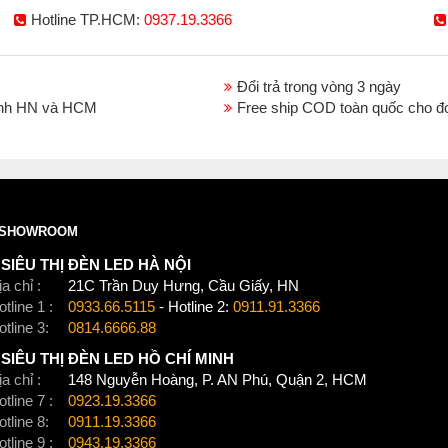
Hotline TP.HCM:
0937.19.3366
Đổi trả trong vòng 3 ngày
thành HN và HCM
Free ship COD toàn quốc cho đ
SHOWROOM
SIÊU THỊ ĐÈN LED HÀ NỘI
a chỉ :
21C Trần Duy Hưng, Cầu Giấy, HN
tline 1 :
0933.66.5115
- Hotline 2:
0911.91.3366
otline 3:
0814.6666.88
SIÊU THỊ ĐÈN LED HỒ CHÍ MINH
a chỉ :
148 Nguyễn Hoàng, P. AN Phú, Quận 2, HCM
tline 7 :
0923.19.3366
otline 8:
0911.19.3366
tline 9 :
0943.19.3366