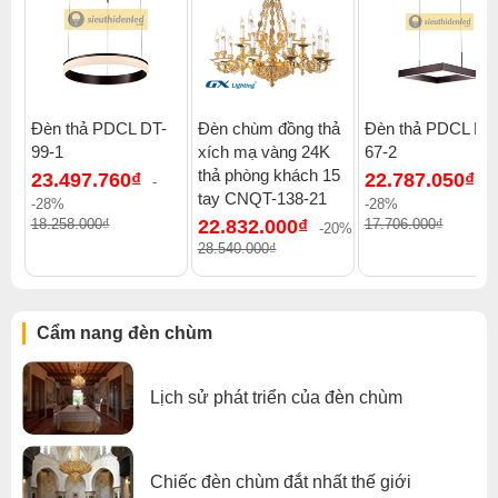
Đèn thả PDCL DT-
Đèn chùm đồng thả
Đèn thả PDCL DT
99-1
xích mạ vàng 24K
67-2
thả phòng khách 15
23.497.760₫
22.787.050₫
-
-
tay CNQT-138-21
-28%
-28%
18.258.000₫
22.832.000₫
17.706.000₫
-20%
28.540.000₫
Click để xem thêm chiết khấu, quà tặng và khuyến mãi của
đèn chùm
.
Cẩm nang đèn chùm
Xem thêm:
Đèn chùm cổ điển
,
Đèn chùm treo thả
,
Đèn chùm pha lê
,
Đèn chùm phòng khách
,
Đèn chùm đèn chùm gx lighting
Lịch sử phát triển của đèn chùm
Chiếc đèn chùm đắt nhất thế giới