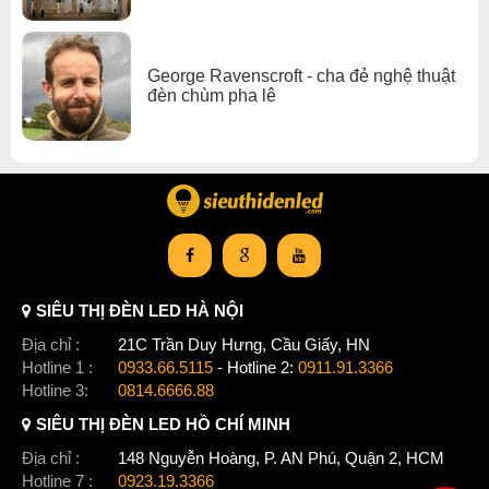
George Ravenscroft - cha đẻ nghệ thuật
đèn chùm pha lê
SIÊU THỊ ĐÈN LED HÀ NỘI
Địa chỉ :
21C Trần Duy Hưng, Cầu Giấy, HN
Hotline 1 :
0933.66.5115
- Hotline 2:
0911.91.3366
Hotline 3:
0814.6666.88
SIÊU THỊ ĐÈN LED HỒ CHÍ MINH
Địa chỉ :
148 Nguyễn Hoàng, P. AN Phú, Quận 2, HCM
Hotline 7 :
0923.19.3366