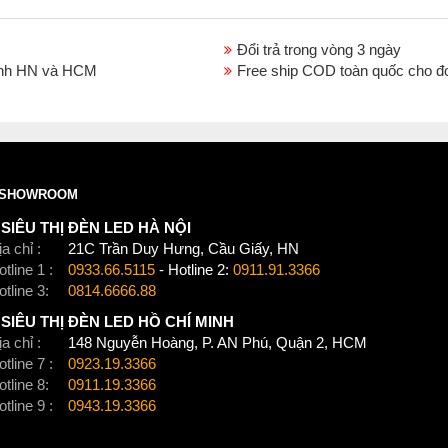
Đổi trả trong vòng 3 ngày
thành HN và HCM
Free ship COD toàn quốc cho đ
SHOWROOM
SIÊU THỊ ĐÈN LED HÀ NỘI
a chỉ :
21C Trần Duy Hưng, Cầu Giấy, HN
tline 1 :
0933.66.5115
- Hotline 2:
0911.91.3366
otline 3:
0814.6666.88
SIÊU THỊ ĐÈN LED HỒ CHÍ MINH
a chỉ :
148 Nguyễn Hoàng, P. AN Phú, Quận 2, HCM
tline 7 :
0923.19.3366
otline 8:
0911.19.3366
tline 9 :
0943.19.3366