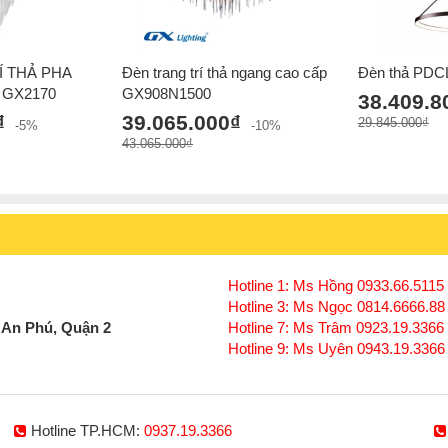
Í THẢ PHA
Đèn trang trí thả ngang cao cấp
Đèn thả PDC
 GX2170
GX908N1500
38.409.8
₫
39.065.000₫
29.845.000₫
-5%
-10%
43.065.000₫
Hotline 1: Ms Hồng 0933.66.5115 
Hotline 3: Ms Ngọc 0814.6666.88
 An Phú, Quận 2
Hotline 7: Ms Trâm 0923.19.3366
Hotline 9: Ms Uyên 0943.19.3366
Hotline TP.HCM:
0937.19.3366