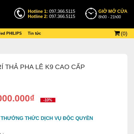
Hotline 1:
097.366.5115
GIỜ MỞ CỬA
Hotline 2:
097.366.5115
8h00 - 21h00
(
0
)
 led PHILIPS
Tin tức
Í THẢ PHA LÊ K9 CAO CẤP
000.000₫
-10%
 THƯỞNG THỨC DỊCH VỤ ĐỘC QUYỀN