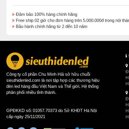
Đảm bảo 100% hàng chính hãng
Free ship 02 giờ cho đơn hàng trên 5.000.000đ trong nội 
Bảo hành chính hãng từ 2 đến 10 năm
Đị
Công ty cổ phần Chu Minh Hải sở hữu chuỗi
Ho
sieuthidenled.com là nơi tập hợp các thương hiệu
H
đèn led
hàng đầu Việt Nam và Thế giới. Hệ thống
phân phối nhiều tỉnh thành.
Đị
Ho
GPĐKKD số: 01057.70373 do Sở KHĐT Hà Nội
H
cấp ngày 25/11/2021
Ho