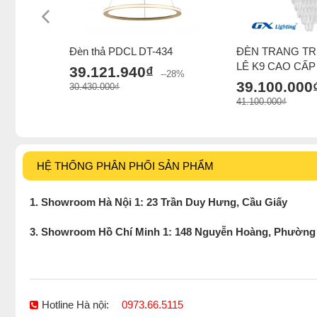
Đèn thả PDCL DT-434
ĐÈN TRANG TR
LÊ K9 CAO CẤP
39.121.940₫
--28%
39.100.000
30.430.000₫
41.100.000₫
HỆ THỐNG PHÂN PHỐI SẢN PHẨM
1. Showroom Hà Nội 1: 23 Trần Duy Hưng, Cầu Giấy
3. Showroom Hồ Chí Minh 1: 148 Nguyễn Hoàng, Phường
Hotline Hà nội:
0973.66.5115