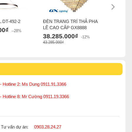
L DT-492-2
ĐÈN TRANG TRÍ THẢ PHA
Đèn thả 
LÊ CAO CẤP GX8888
00₫
38.234
--28%
38.285.000₫
32.679.000
-12%
43.285.000₫
- Hotline 2: Ms Dung 0911.91.3366
 - Hotline 8: Mr Cường 0911.19.3366
Tư vấn dự án:
0903.28.24.27