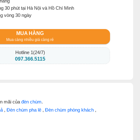
 hàng
g 30 phút tại Hà Nội và Hồ Chí Minh
ng vòng 30 ngày
MUA HÀNG
Mua càng nhiều giá càng rẻ
Hotline 1(24/7)
097.366.5115
ến mãi của
đèn chùm
.
hả
,
Đèn chùm pha lê
,
Đèn chùm phòng khách
,