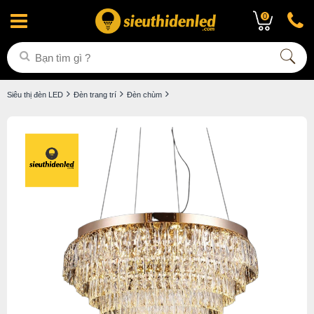
0
Siêu thị đèn LED
Đèn trang trí
Đèn chùm