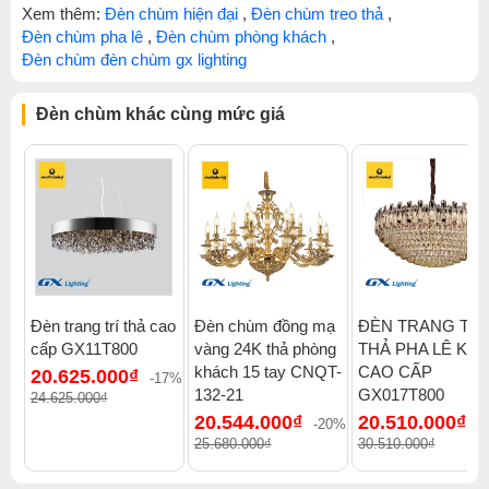
Xem thêm:
Đèn chùm hiện đại
,
Đèn chùm treo thả
,
Đèn chùm pha lê
,
Đèn chùm phòng khách
,
Đèn chùm đèn chùm gx lighting
Đèn chùm khác cùng mức giá
Đèn trang trí thả cao
Đèn chùm đồng mạ
ĐÈN TRANG TRÍ
cấp GX11T800
vàng 24K thả phòng
THẢ PHA LÊ K9
khách 15 tay CNQT-
CAO CẤP
20.625.000₫
-17%
132-21
GX017T800
24.625.000₫
20.544.000₫
20.510.000₫
-20%
-
25.680.000₫
30.510.000₫