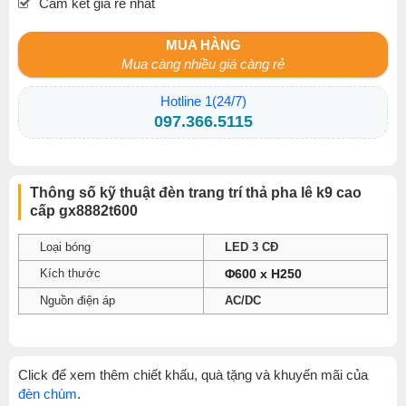
Cam kết giá rẻ nhất
MUA HÀNG
Mua càng nhiều giá càng rẻ
Hotline 1(24/7)
097.366.5115
Thông số kỹ thuật đèn trang trí thả pha lê k9 cao
cấp gx8882t600
Loại bóng
LED 3 CĐ
Kích thước
Φ600 x H250
Nguồn điện áp
AC/DC
Click để xem thêm chiết khấu, quà tặng và khuyến mãi của
đèn chùm
.