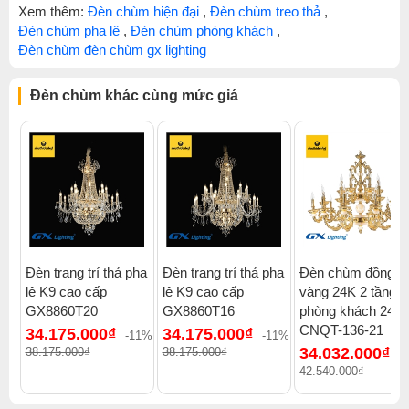
Xem thêm:
Đèn chùm hiện đại
,
Đèn chùm treo thả
,
Đèn chùm pha lê
,
Đèn chùm phòng khách
,
Đèn chùm đèn chùm gx lighting
Đèn chùm khác cùng mức giá
Đèn trang trí thả pha
Đèn trang trí thả pha
Đèn chùm đồng 
lê K9 cao cấp
lê K9 cao cấp
vàng 24K 2 tầng t
GX8860T20
GX8860T16
phòng khách 24 t
CNQT-136-21
34.175.000₫
34.175.000₫
-11%
-11%
34.032.000₫
38.175.000₫
38.175.000₫
-
42.540.000₫