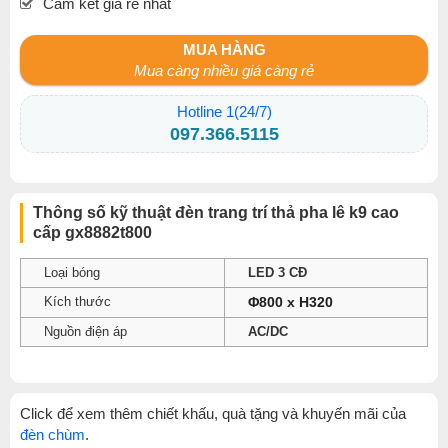
Cam kết giá rẻ nhất
MUA HÀNG
Mua càng nhiều giá càng rẻ
Hotline 1(24/7)
097.366.5115
Thông số kỹ thuật đèn trang trí thả pha lê k9 cao
cấp gx8882t800
Loại bóng
LED 3 CĐ
Kích thước
Φ800 x H320
Nguồn điện áp
AC/DC
Click để xem thêm chiết khấu, quà tặng và khuyến mãi của
đèn chùm
.