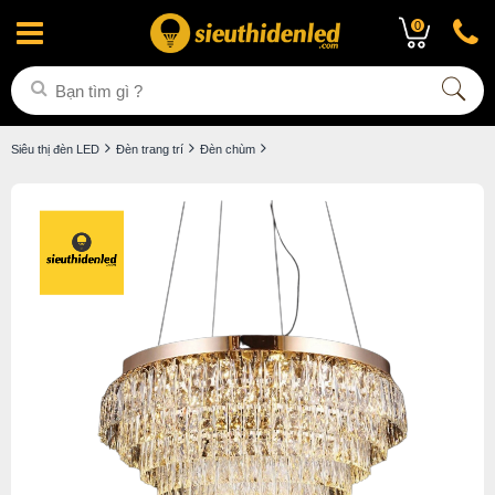
0
Siêu thị đèn LED
Đèn trang trí
Đèn chùm