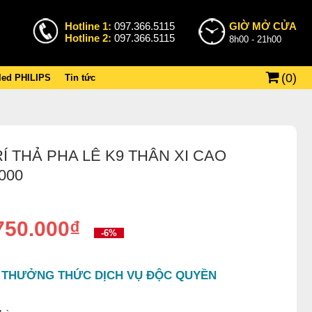
Hotline 1:
097.366.5115
GIỜ MỞ CỬA
Hotline 2:
097.366.5115
8h00 - 21h00
(
0
)
 led PHILIPS
Tin tức
Í THẢ PHA LÊ K9 THÂN XI CAO
000
750.000₫
-6%
 THƯỞNG THỨC DỊCH VỤ ĐỘC QUYỀN