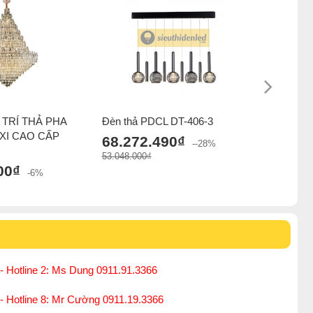
TRÍ THẢ PHA
Đèn thả PDCL DT-406-3
Đèn thả 
 XI CAO CẤP
68.272.490₫
67.654
--28%
53.048.000₫
52.568.000
00₫
-6%
ến mãi của
đèn chùm
.
hả
,
Đèn chùm pha lê
,
Đèn chùm phòng khách
,
- Hotline 2: Ms Dung 0911.91.3366
 - Hotline 8: Mr Cường 0911.19.3366