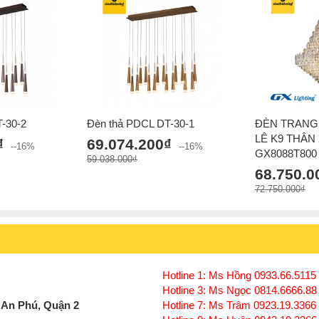
-30-2
Đèn thả PDCL DT-30-1
ĐÈN TRANG 
LÊ K9 THÂN
₫
69.074.200₫
--16%
--16%
GX8088T800
59.038.000₫
68.750.0
Click để xem thêm chiết khấu, quà tặng và khuy
72.750.000₫
Xem thêm:
Đèn chùm hiện đại
,
Đèn chùm treo t
Đèn chùm đèn chùm gx lighting
Hotline 1: Ms Hồng 0933.66.5115 
Hotline 3: Ms Ngọc 0814.6666.88
 An Phú, Quận 2
Hotline 7: Ms Trâm 0923.19.3366