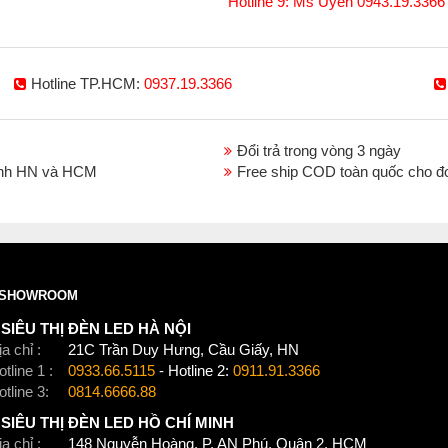
Hotline 9: Ms Uyên 0943.19.3366
Hotline TP.HCM:
0937.19.3366
Đổi trả trong vòng 3 ngày
thành HN và HCM
Free ship COD toàn quốc cho đ
SHOWROOM
SIÊU THỊ ĐÈN LED HÀ NỘI
a chỉ :
21C Trần Duy Hưng, Cầu Giấy, HN
tline 1 :
0933.66.5115
- Hotline 2:
0911.91.3366
otline 3:
0814.6666.88
SIÊU THỊ ĐÈN LED HỒ CHÍ MINH
a chỉ :
148 Nguyễn Hoàng, P. AN Phú, Quận 2, HCM