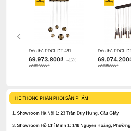
Đèn thả PDCL DT-481
Đèn thả PDCL DT
69.973.800₫
69.074.200
--16%
59.807.000₫
59.038.000₫
HỆ THỐNG PHÂN PHỐI SẢN PHẨM
1. Showroom Hà Nội 1: 23 Trần Duy Hưng, Cầu Giấy
3. Showroom Hồ Chí Minh 1: 148 Nguyễn Hoàng, Phường