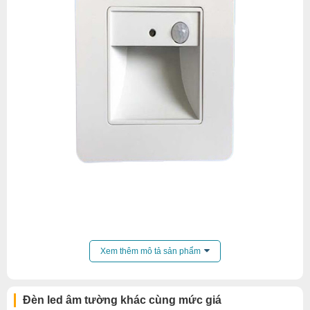
Đèn LED cảm ứng âm tường bậc cầu thang 2w tự động
Xem thêm mô tả sản phẩm
bật/tắt khi phát hiện chuyển động. Đèn sẽ tự động bật
sáng khi có người di chuyển trong vùng làm việc của mắt
hồng ngoại. Khi không có người di chuyển đèn sẽ tự
Đèn led âm tường khác cùng mức giá
động tắt trong 40 giây.