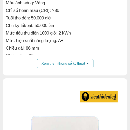
Màu ánh sáng: Vàng
Chỉ số hoàn màu (CRI): >80
Tuổi thọ đèn: 50.000 giờ
Chu kỳ tắt/bật: 50.000 lần
Mức tiêu thụ điện 1000 giờ: 2 kWh
Mức hiệu suất năng lượng: A+
Chiều dài: 86 mm
Chiều rộng: 86 mm
Cảm biến chuyển động
Xem thêm thông số kỹ thuật
Thời gian khởi động của đèn: < 0,5 giây
Chất liệu chế tạo: Nhựa PVC
Màu sắc: trắng, đen, ghi, nâu