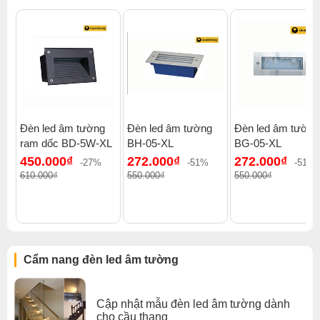
Thiết bị rất an toàn và siêu tiết kiệm điện. Khách hàng có
thể lắp đặt 1 bậc 1 đèn hoặc cách 1 bậc 1 đèn để tạo sự
hài hòa, cân đối giữa các bậc và hiệu quả chiếu sáng.
Đèn led cảm ứng âm tường cầu thang được thiết kế với
hệ số IP20 chỉ sử dụng lắp đặt trong nhà.
Đèn led âm tường
Đèn led âm tường
Đèn led âm tường
ram dốc BD-5W-XL
BH-05-XL
BG-05-XL
450.000₫
272.000₫
272.000₫
-27%
-51%
-51%
610.000₫
550.000₫
550.000₫
Cẩm nang đèn led âm tường
Cập nhật mẫu đèn led âm tường dành
cho cầu thang