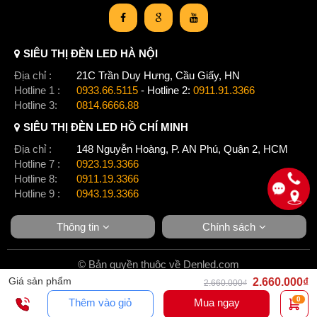
SIÊU THỊ ĐÈN LED HÀ NỘI
Địa chỉ :
21C Trần Duy Hưng, Cầu Giấy, HN
Hotline 1 :
0933.66.5115
- Hotline 2:
0911.91.3366
Hotline 3:
0814.6666.88
SIÊU THỊ ĐÈN LED HỒ CHÍ MINH
Địa chỉ :
148 Nguyễn Hoàng, P. AN Phú, Quận 2, HCM
Hotline 7 :
0923.19.3366
Hotline 8:
0911.19.3366
Hotline 9 :
0943.19.3366
Thông tin
Chính sách
© Bản quyền thuộc về Denled.com
Giá sản phẩm
2.660.000₫
2.660.000₫
0
Thêm vào giỏ
Mua ngay