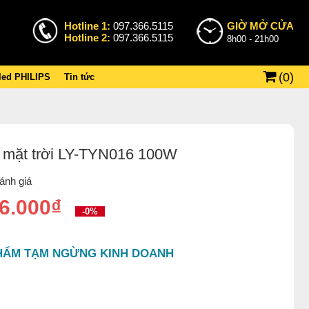
Hotline 1:
097.366.5115
GIỜ MỞ CỬA
Hotline 2:
097.366.5115
8h00 - 21h00
(
0
)
 led PHILIPS
Tin tức
 mặt trời LY-TYN016 100W
ánh giá
6.000₫
-0%
HẨM TẠM NGỪNG KINH DOANH