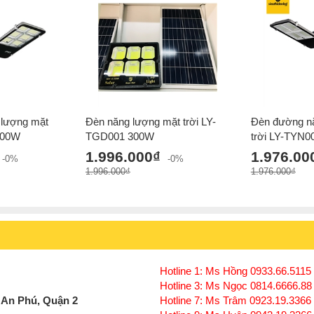
 lượng mặt
Đèn năng lượng mặt trời LY-
Đèn đường n
300W
TGD001 300W
trời LY-TYN
1.996.000₫
1.976.00
-0%
-0%
1.996.000₫
1.976.000₫
Hotline 1: Ms Hồng 0933.66.5115 
Hotline 3: Ms Ngọc 0814.6666.88
 An Phú, Quận 2
Hotline 7: Ms Trâm 0923.19.3366