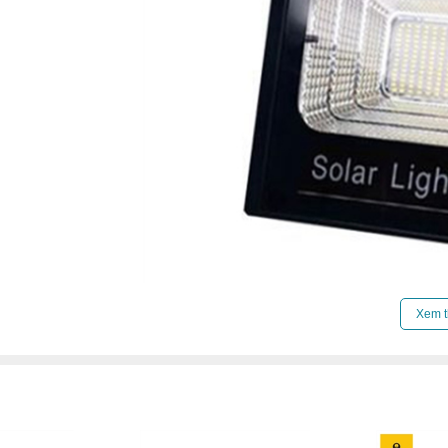
Xem t