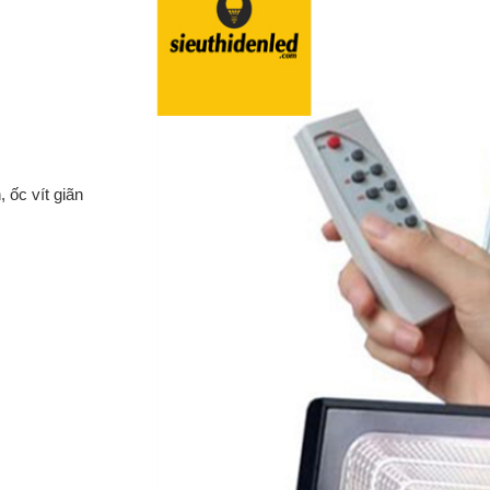
 thời gian
cường lực
èn sợi đốt
 phosphate
 ốc vít giãn
 yếu