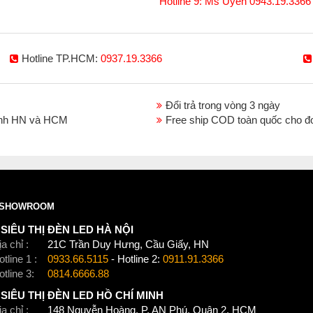
Hotline 9: Ms Uyên 0943.19.3366
Hotline TP.HCM:
0937.19.3366
Đổi trả trong vòng 3 ngày
thành HN và HCM
Free ship COD toàn quốc cho đ
SHOWROOM
SIÊU THỊ ĐÈN LED HÀ NỘI
a chỉ :
21C Trần Duy Hưng, Cầu Giấy, HN
tline 1 :
0933.66.5115
- Hotline 2:
0911.91.3366
otline 3:
0814.6666.88
SIÊU THỊ ĐÈN LED HỒ CHÍ MINH
a chỉ :
148 Nguyễn Hoàng, P. AN Phú, Quận 2, HCM