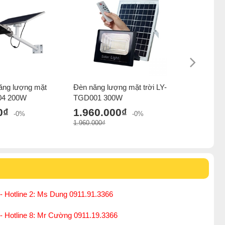
ăng lượng mặt
Đèn năng lượng mặt trời LY-
Đèn năng 
004 200W
TGD001 300W
TGD001 
0₫
1.960.000₫
1.796.
-0%
-0%
1.960.000₫
1.796.000₫
- Hotline 2: Ms Dung 0911.91.3366
 - Hotline 8: Mr Cường 0911.19.3366