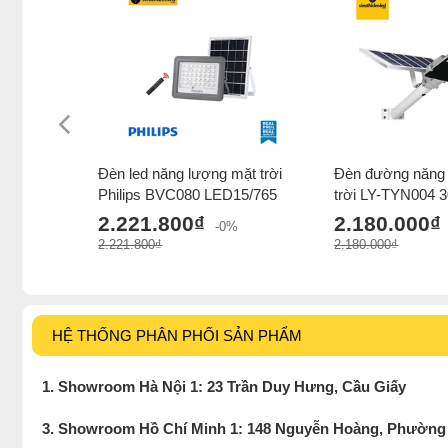
Đèn led năng lượng mặt trời
Đèn đường năng
Philips BVC080 LED15/765
trời LY-TYN004 
2.221.800₫
2.180.000₫
-0%
2.221.800₫
2.180.000₫
HỆ THỐNG PHÂN PHỐI SẢN PHẨM
1. Showroom Hà Nội 1: 23 Trần Duy Hưng, Cầu Giấy
3. Showroom Hồ Chí Minh 1: 148 Nguyễn Hoàng, Phường