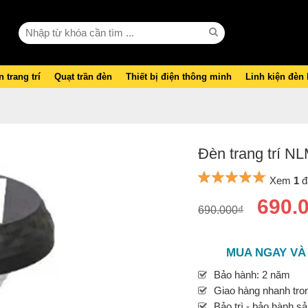
 trang trí
Quạt trần đèn
Thiết bị điện thông minh
Linh kiện đèn
Đèn trang trí N
Xem
1
đ
690.
690.000₫
MUA NGAY VÀ
Bảo hành: 2 năm
Giao hàng nhanh tron
Bảo trì - bảo hành s