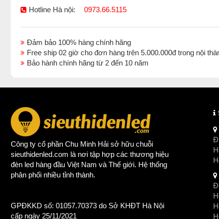
Hotline Hà nội:
0973.66.5115
Đảm bảo 100% hàng chính hãng
Free ship 02 giờ cho đơn hàng trên 5.000.000đ trong nội 
Bảo hành chính hãng từ 2 đến 10 năm
Đị
Công ty cổ phần Chu Minh Hải sở hữu chuỗi
Ho
sieuthidenled.com là nơi tập hợp các thương hiệu
H
đèn led
hàng đầu Việt Nam và Thế giới. Hệ thống
phân phối nhiều tỉnh thành.
Đị
Ho
GPĐKKD số: 01057.70373 do Sở KHĐT Hà Nội
H
cấp ngày 25/11/2021
Ho