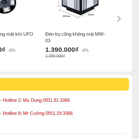
ng mặt trời UFO
Đèn trụ cổng không mái MW-
Đèn năng 
03
TYN016 1
0₫
1.390.000₫
1.376.
-0%
-0%
1.390.000₫
1.376.000₫
- Hotline 2: Ms Dung 0911.91.3366
 - Hotline 8: Mr Cường 0911.19.3366