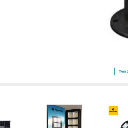
Xem t