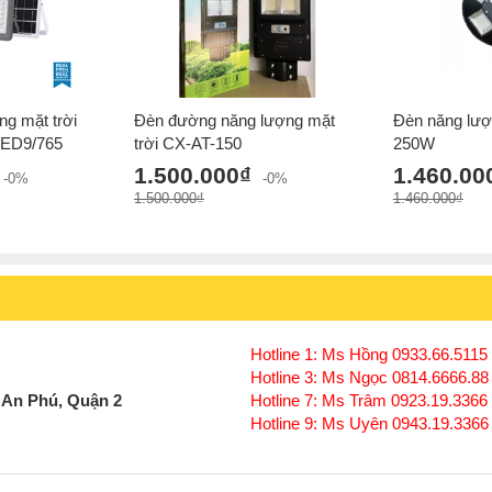
ng mặt trời
Đèn đường năng lượng mặt
Đèn năng lượ
LED9/765
trời CX-AT-150
250W
1.500.000₫
1.460.00
-0%
-0%
1.500.000₫
1.460.000₫
Hotline 1: Ms Hồng 0933.66.5115 
Hotline 3: Ms Ngọc 0814.6666.88
 An Phú, Quận 2
Hotline 7: Ms Trâm 0923.19.3366
Hotline 9: Ms Uyên 0943.19.3366