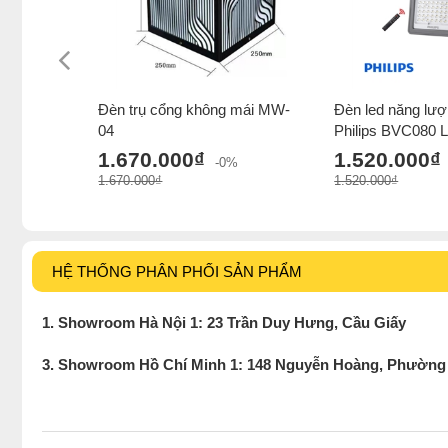
Đèn trụ cổng không mái MW-
Đèn led năng lượ
04
Philips BVC080 
1.670.000₫
1.520.000₫
-0%
1.670.000₫
1.520.000₫
HỆ THỐNG PHÂN PHỐI SẢN PHẨM
1. Showroom Hà Nội 1: 23 Trần Duy Hưng, Cầu Giấy
3. Showroom Hồ Chí Minh 1: 148 Nguyễn Hoàng, Phường