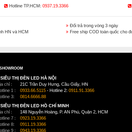
Hotline TP.HCM:
0937.19.3366
Đổi trả trong vòng 3 ngày
thành HN và HCM
Free ship COD toàn quốc cho đ
SHOWROOM
SIÊU THỊ ĐÈN LED HÀ NỘI
a chỉ :
21C Trần Duy Hưng, Cầu Giấy, HN
tline 1 :
0933.66.5115
- Hotline 2:
0911.91.3366
otline 3:
0814.6666.88
SIÊU THỊ ĐÈN LED HỒ CHÍ MINH
a chỉ :
148 Nguyễn Hoàng, P. AN Phú, Quận 2, HCM
tline 7 :
0923.19.3366
otline 8:
0911.19.3366
tline 9 :
0943.19.3366