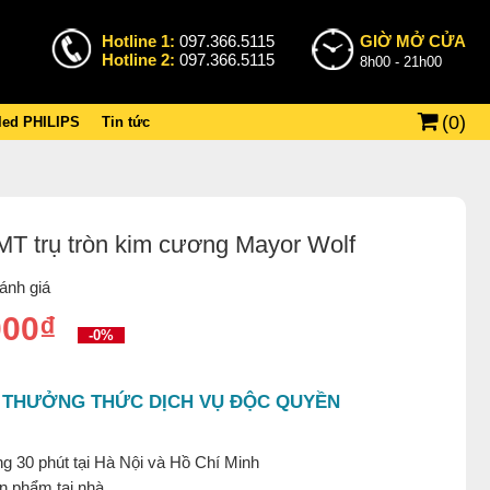
Hotline 1:
097.366.5115
GIỜ MỞ CỬA
Hotline 2:
097.366.5115
8h00 - 21h00
(
0
)
 led PHILIPS
Tin tức
LMT trụ tròn kim cương Mayor Wolf
ánh giá
000₫
-0%
 THƯỞNG THỨC DỊCH VỤ ĐỘC QUYỀN
g 30 phút tại Hà Nội và Hồ Chí Minh
ản phẩm tại nhà