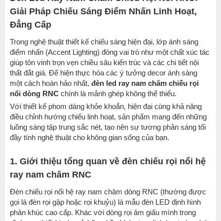
Giải Pháp Chiếu Sáng Điểm Nhấn Linh Hoạt,
Đẳng Cấp
Trong nghệ thuật thiết kế chiếu sáng hiện đại, lớp ánh sáng
điểm nhấn (Accent Lighting) đóng vai trò như một chất xúc tác
giúp tôn vinh trọn vẹn chiều sâu kiến trúc và các chi tiết nội
thất đắt giá. Để hiện thực hóa các ý tưởng decor ánh sáng
một cách hoàn hảo nhất,
đèn led ray nam châm chiếu rọi
nổi dòng RNC
chính là mảnh ghép không thể thiếu.
Với thiết kế phom dáng khỏe khoắn, hiện đại cùng khả năng
điều chỉnh hướng chiếu linh hoạt, sản phẩm mang đến những
luồng sáng tập trung sắc nét, tạo nên sự tương phản sáng tối
đầy tính nghệ thuật cho không gian sống của bạn.
1. Giới thiệu tổng quan về đèn chiếu rọi nổi hệ
ray nam châm RNC
Đèn chiếu rọi nổi hệ ray nam châm dòng RNC (thường được
gọi là đèn rọi gập hoặc rọi khuỷu) là mẫu đèn LED định hình
phân khúc cao cấp. Khác với dòng rọi âm giấu mình trong