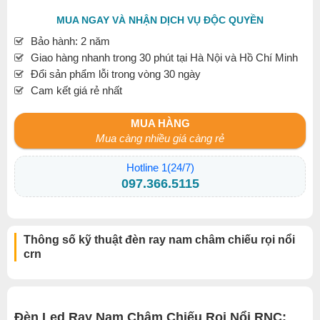
MUA NGAY VÀ NHẬN DỊCH VỤ ĐỘC QUYỀN
Bảo hành: 2 năm
Giao hàng nhanh trong 30 phút tại Hà Nội và Hồ Chí Minh
Đổi sản phẩm lỗi trong vòng 30 ngày
Cam kết giá rẻ nhất
MUA HÀNG
Mua càng nhiều giá càng rẻ
Hotline 1(24/7)
097.366.5115
Thông số kỹ thuật đèn ray nam châm chiếu rọi nổi
crn
Đèn Led Ray Nam Châm Chiếu Rọi Nổi RNC: