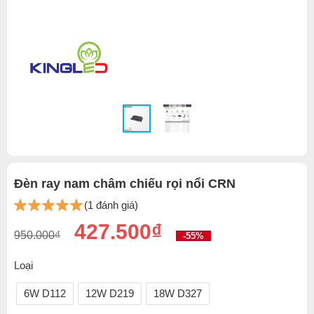
Đèn ray nam châm chiếu rọi nổi CRN
(1 đánh giá)
427.500₫
950.000₫
-55%
Loại
6W D112
12W D219
18W D327